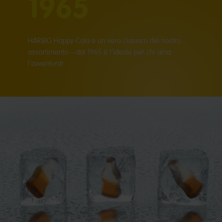
1965
HARIBO Happy-Cola è un vero classico del nostro
assortimento – dal 1965 è l’ideale per chi ama
l’avventura!