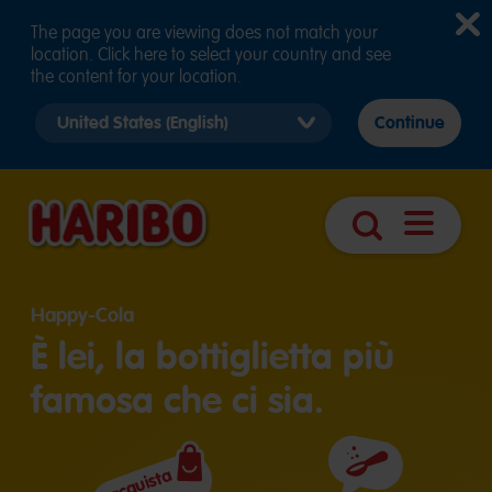
The page you are viewing does not match your
location. Click here to select your country and see
the content for your location.
Select
Continue
country
version
Apri
Ricerca
navigazio
Happy-Cola
È lei, la bottiglietta più
famosa che ci sia.
acquista
Ingredienti