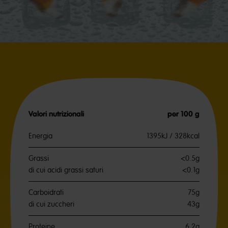
Valori nutrizionali
per 100 g
Energia
1395kJ / 328kcal
Grassi
<0.5g
di cui acidi grassi saturi
<0.1g
Carboidrati
75g
di cui zuccheri
43g
Proteine
6.2g