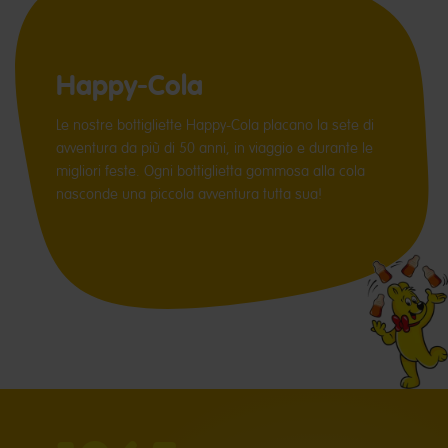
Happy-Cola
Le nostre bottigliette Happy-Cola placano la sete di
avventura da più di 50 anni, in viaggio e durante le
migliori feste. Ogni bottiglietta gommosa alla cola
nasconde una piccola avventura tutta sua!