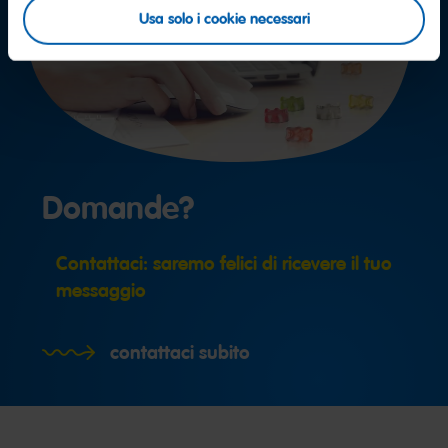
Usa solo i cookie necessari
Domande?
Contattaci: saremo felici di ricevere il tuo
messaggio
contattaci subito