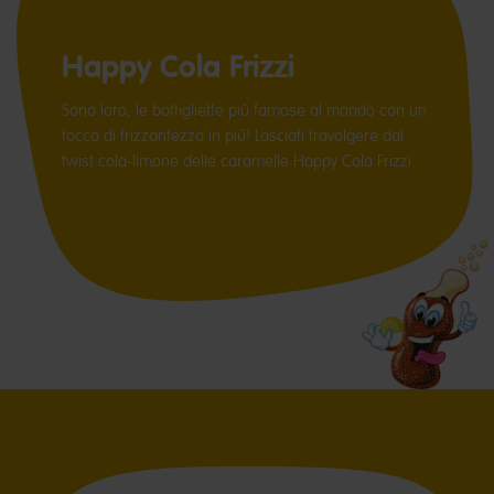
Happy Cola Frizzi
Sono loro, le bottigliette più famose al mondo con un
tocco di frizzantezza in più! Lasciati travolgere dal
twist cola-limone delle caramelle Happy Cola Frizzi