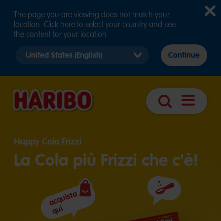
The page you are viewing does not match your
location. Click here to select your country and see
the content for your location.
Select
Continue
country
version
Apri
Ricerca
navigazio
Happy Cola Frizzi
La Cola più Frizzi che c'è!
acquista
Ingredienti
qui