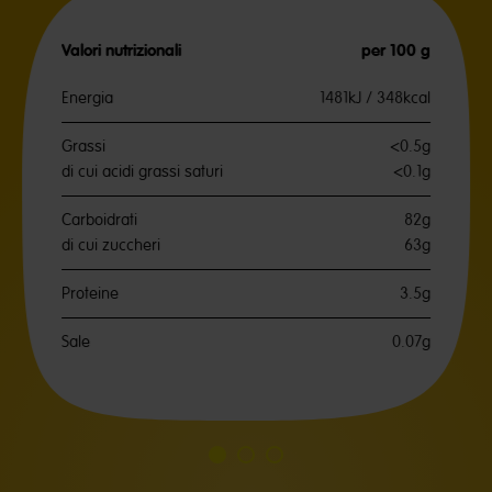
Valori nutrizionali
per 100 g
Energia
1481kJ / 348kcal
Grassi
<0.5g
di cui acidi grassi saturi
<0.1g
Carboidrati
82g
di cui zuccheri
63g
Proteine
3.5g
Sale
0.07g
Vai
Vai
Vai
alla
alla
alla