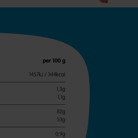
per 100 g
1457kJ / 344kcal
1,3g
1,1g
82g
53g
0,9g