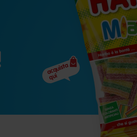
!
acquista
qui