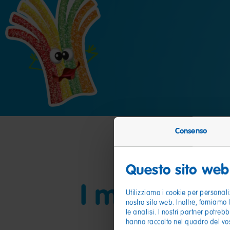
Consenso
Questo sito web 
I miei amici
Utilizziamo i cookie per personali
nostro sito web. Inoltre, forniamo 
le analisi. I nostri partner potreb
hanno raccolto nel quadro del vost