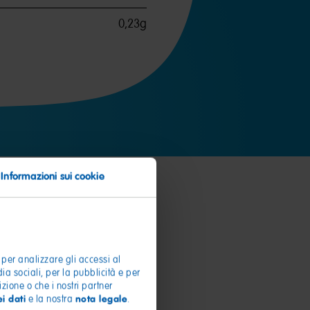
0,23g
Informazioni sui cookie
 per analizzare gli accessi al
dia sociali, per la pubblicità e per
zione o che i nostri partner
i dati
nota legale
e la nostra
.