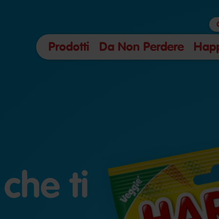
Prodotti
Da Non Perdere
Hap
 che ti