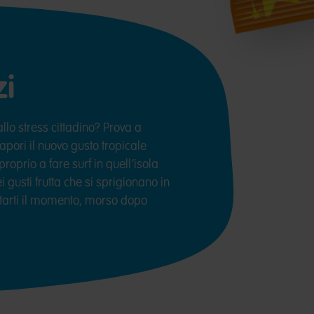
zi
lo stress cittadino? Prova a
apori il nuovo gusto tropicale
roprio a fare surf in quell’isola
 gusti frutta che si sprigionano in
tarti il momento, morso dopo