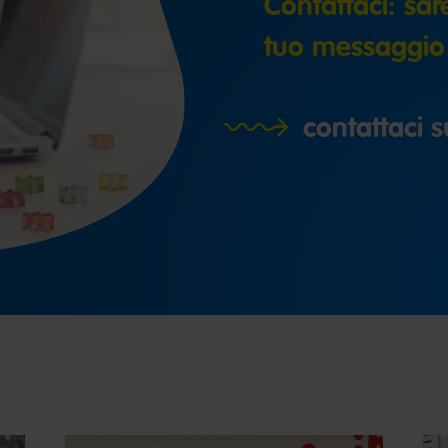
Contattaci: sare
tuo messaggio
contattaci s