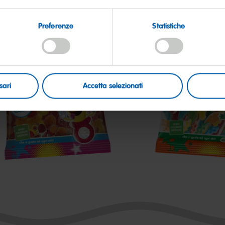
Preferenze
Statistiche
sari
Accetta selezionati
iucciotti
Coccodrì
izzi
Frizzi