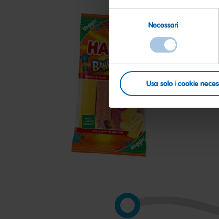
Selezione
Necessari
del
consenso
Usa solo i cookie neces
Bandz
C
fr