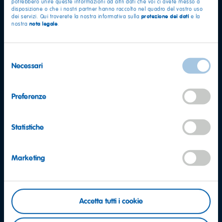
potrebbero unire queste informazioni ad altri dati che voi ci avete messo a
disposizione o che i nostri partner hanno raccolto nel quadro del vostro uso
protezione dei dati
dei servizi. Qui troverete la nostra informativa sulla
e la
nota legale
nostra
.
Selezione
Necessari
del
consenso
Preferenze
Statistiche
Domande?
Marketing
Contattaci: saremo felici di ricevere il tuo
messaggio
Accetta tutti i cookie