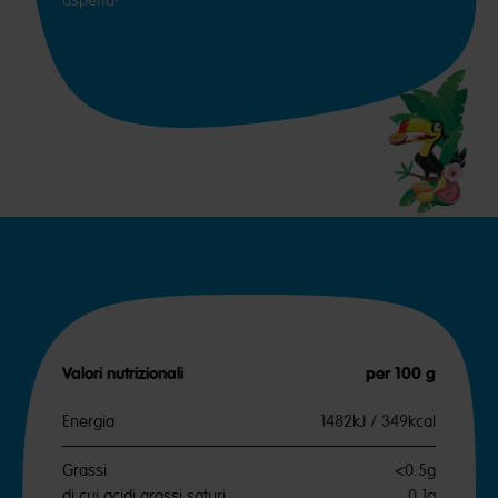
Valori nutrizionali
per 100 g
Energia
1482kJ / 349kcal
Grassi
<0.5g
di cui acidi grassi saturi
0.1g