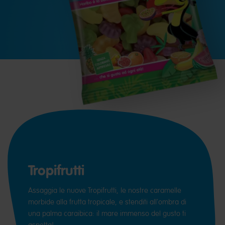
Tropifrutti
Assaggia le nuove Tropifrutti, le nostre caramelle
morbide alla frutta tropicale, e stenditi all'ombra di
una palma caraibica: il mare immenso del gusto ti
aspetta!