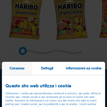
Orsetti
Orsetti
Cocc
d’Oro
d’Oro
Extra
Succo
Consenso
Dettagli
Informazioni sui cookie
Questo sito web utilizza i cookie
Utilizziamo i cookie per personalizzare contenuti e annunci, per poter offrire le
funzioni per i media sociali e per analizzare gli accessi al nostro sito web.
Inoltre, forniamo le informazioni sul vostro uso del nostro sito web ai nostri
partner per i media sociali, per la pubblicità e per le analisi. I nostri partner