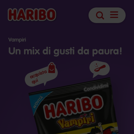
Apri
Ricerca
navigazio
Vampiri
Un mix di gusti da paura!
acquista
Ingredienti
qui