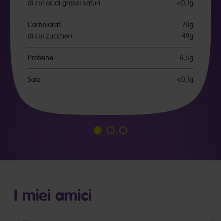
di cui acidi grassi saturi
<0,1g
Carboidrati
78g
di cui zuccheri
49g
Proteine
6,5g
Sale
<0,1g
Vai
Vai
Vai
alla
alla
alla
diapositiva
diapositiva
diapositiva
1
2
3
I miei amici