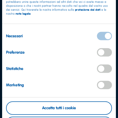
potrebbero unire queste informazioni ad altri dati che voi ci avete messo a
disposizione o che i nostri partner hanno raccolto nel quadro del vostro uso
protezione dei dati
dei servizi. Qui troverete la nostra informativa sulla
e la
nota legale
nostra
.
Selezione
Necessari
del
consenso
Preferenze
Statistiche
Domande?
Marketing
Contattaci: saremo felici di ricevere il tuo
messaggio
Accetta tutti i cookie