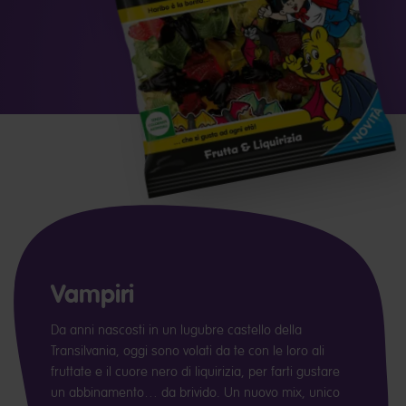
Vampiri
Da anni nascosti in un lugubre castello della
Transilvania, oggi sono volati da te con le loro ali
fruttate e il cuore nero di liquirizia, per farti gustare
un abbinamento… da brivido. Un nuovo mix, unico