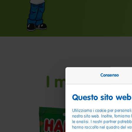
I miei amici
Consenso
Questo sito web 
Utilizziamo i cookie per personali
nostro sito web. Inoltre, forniamo 
le analisi. I nostri partner potreb
hanno raccolto nel quadro del vost