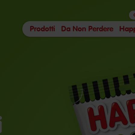
Prodotti
Da Non Perdere
Hap
i