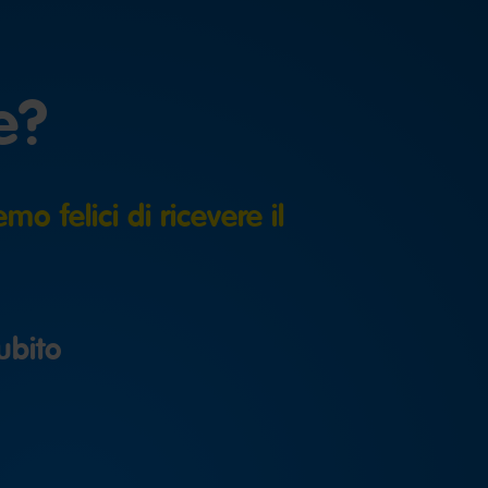
e?
mo felici di ricevere il
ubito