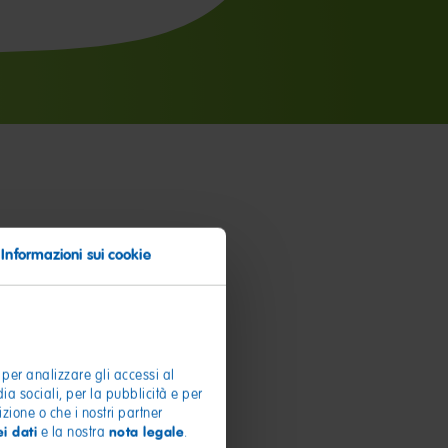
Informazioni sui cookie
 per analizzare gli accessi al
dia sociali, per la pubblicità e per
zione o che i nostri partner
i dati
nota legale
e la nostra
.