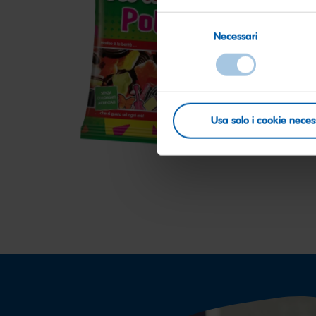
Selezione
Necessari
del
Polka
D
consenso
M
Usa solo i cookie neces