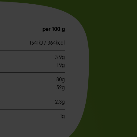
per 100 g
1541kJ / 364kcal
3.9g
1.9g
80g
52g
2.3g
1g