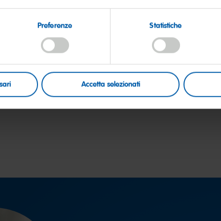
Preferenze
Statistiche
ark
Rotella
ix
sari
Accetta selezionati