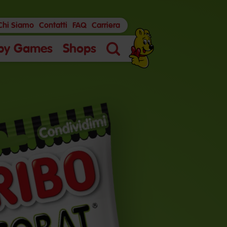
Chi Siamo
Contatti
FAQ
Carriera
py Games
Shops
Ricerca