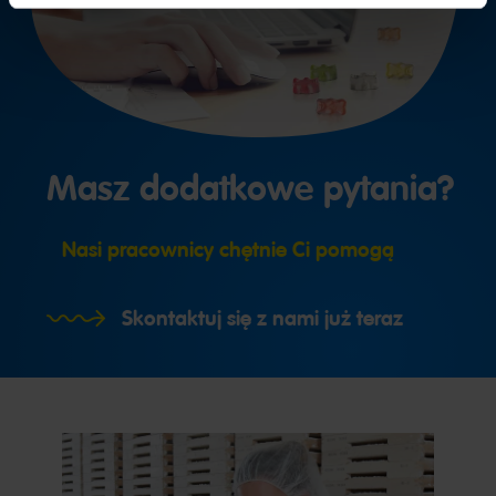
Masz dodatkowe pytania?
Nasi pracownicy chętnie Ci pomogą
Skontaktuj się z nami już teraz