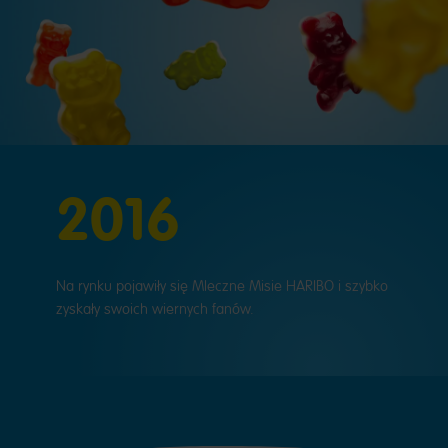
2016
Na rynku pojawiły się Mleczne Misie HARIBO i szybko
zyskały swoich wiernych fanów.