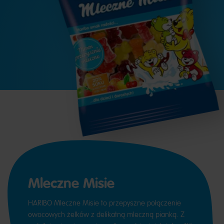
Mleczne Misie
HARIBO Mleczne Misie to przepyszne połączenie
owocowych żelków z delikatną mleczną pianką. Z