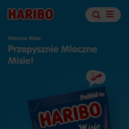
Otwórz
Szukaj
nawigacj
Mleczne Misie
Przepysznie Mleczne
Misie!
Składniki