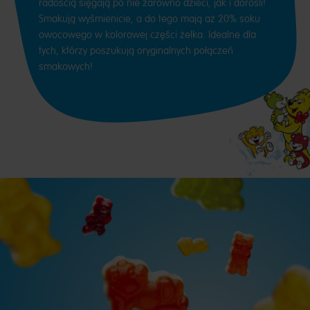
radością sięgają po nie zarówno dzieci, jak i dorośli!
Smakują wyśmienicie, a do tego mają aż 20% soku
owocowego w kolorowej części żelka. Idealne dla
tych, którzy poszukują oryginalnych połączeń
smakowych!