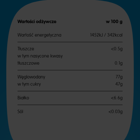
Wartości odżywcze
w 100 g
Wartość energetyczna
1452kJ / 342kcal
Tłuszcze
<0.5g
w tym nasycone kwasy
tłuszczowe
0.1g
Węglowodany
77g
w tym cukry
47g
Białko
<6.6g
Sól
<0.03g