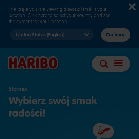
The page you are viewing does not match your
location. Click here to select your country and see
the content for your location.
Select
Continue
country
version
Otwórz
Szukaj
nawigacj
Starmix
Wybierz swój smak
radości!
Składniki