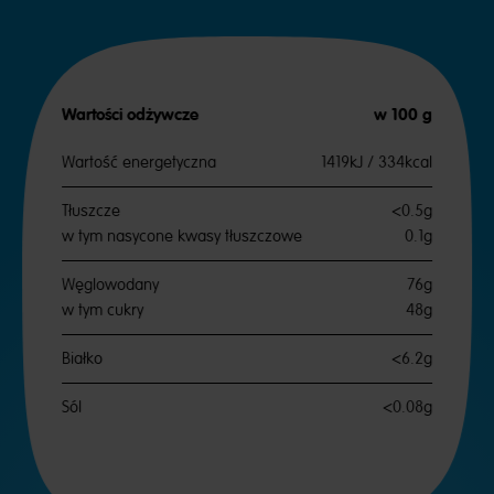
Wartości odżywcze
w 100 g
Wartość energetyczna
1419kJ / 334kcal
Tłuszcze
<0.5g
w tym nasycone kwasy tłuszczowe
0.1g
Węglowodany
76g
w tym cukry
48g
Białko
<6.2g
Sól
<0.08g