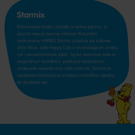
Starmix
Różnorodne smaki i kształty w jednej paczce, to
jeszcze więcej pysznej zabawy! W każdym
opakowaniu HARIBO Starmix znajdują się kultowe
Złote Misie, żelki Happy Cola o orzeźwiającym smaku
coli i dwuwarstwowe żabki. Są też owocowe żelki w
oryginalnych kształtach: podłużne dżdżownice,
smakowite wisienki oraz żelki-smoczki. Starmix to
wyjątkowa kompozycja smaków i kształtów, idealna
do dzielenia się!