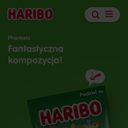
Otwórz
Szukaj
nawigacj
Phantasia
Fantastyczna
kompozycja!
Składniki