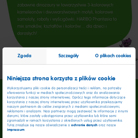
zabawne dinozaury w towarzystwie 3-kolorowych
kameleonów i dwuwarstwowych motyli, kolorowe
samoloty, roboty i wyścigówki. HARIBO Phantasia to
mix smaków, kształtów i kolorów… dla dzieci i
dorosłych!
Zgoda
Szczegóły
O plikach cookies
Niniejsza strona korzysta z plików cookie
Wykorzystujemy pliki cookie do personalizacji treści i reklam, na potrzeby
oferowania funkcji w mediach społecznościowych oraz do analizowania
korzystania z naszej strony internetowej. Oprócz tego informacje dotyczące
korzystania z naszej strony internetowej przez użytkownika przekazujemy
naszym partnerom do celów związanych z mediami społecznościowymi,
reklamami i analizami. Nasi partnerzy mogą zestawiać te informacje z innymi
danymi, które zostały udostępnione przez użytkownika lub które sami
zgromadzili w ramach korzystania z określonych usług przez użytkownika.
Wartości odżywcze
w 100 g
ochronie danych
Tutaj znajduje się nasze oświadczenie o
oraz nasze
impressum
.
Wartość energetyczna
1452kJ / 342kcal