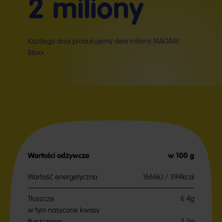
2 miliony
Każdego dnia produkujemy dwa miliony MAOAM
Bloxx.
Wartości odżywcze
w 100 g
Wartość energetyczna
1666kJ / 394kcal
Tłuszcze
6.4g
w tym nasycone kwasy
tłuszczowe
3.2g