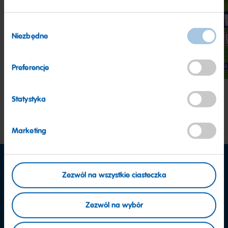
Wybór
Niezbędne
zgody
MAOAM
MAOAM
MA
Kracher
Joystixx
Pinb
Preferencje
Statystyka
Marketing
Zezwól na wszystkie ciasteczka
Zezwól na wybór