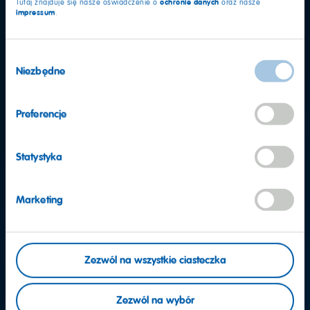
ochronie danych
Tutaj znajduje się nasze oświadczenie o
oraz nasze
impressum
.
Wybór
Niezbędne
zgody
Preferencje
Statystyka
Marketing
Masz dodatkowe pytania?
Zezwól na wszystkie ciasteczka
Nasi pracownicy chętnie Ci pomogą
Zezwól na wybór