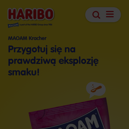
Otwórz
Szukaj
nawigacj
MAOAM Kracher
Przygotuj się na
prawdziwą eksplozję
smaku!
Składniki