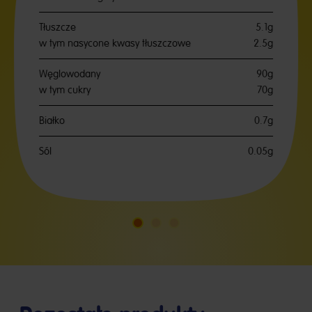
Tłuszcze
5.1g
w tym nasycone kwasy tłuszczowe
2.5g
Węglowodany
90g
w tym cukry
70g
Białko
0.7g
Sól
0.05g
Idź
Idź
Idź
do
do
do
slajdu
slajdu
slajdu
1
2
3