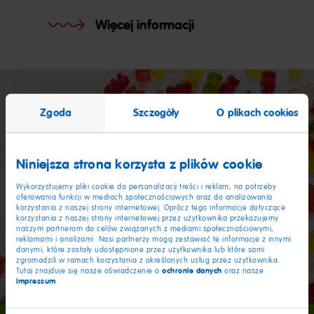
Więcej informacji
Zgoda
Szczegóły
O plikach cookies
Niniejsza strona korzysta z plików cookie
Wykorzystujemy pliki cookie do personalizacji treści i reklam, na potrzeby
oferowania funkcji w mediach społecznościowych oraz do analizowania
korzystania z naszej strony internetowej. Oprócz tego informacje dotyczące
korzystania z naszej strony internetowej przez użytkownika przekazujemy
naszym partnerom do celów związanych z mediami społecznościowymi,
reklamami i analizami. Nasi partnerzy mogą zestawiać te informacje z innymi
danymi, które zostały udostępnione przez użytkownika lub które sami
zgromadzili w ramach korzystania z określonych usług przez użytkownika.
ochronie danych
Tutaj znajduje się nasze oświadczenie o
oraz nasze
impressum
.