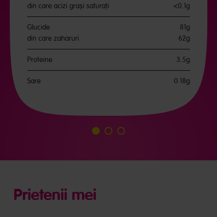
din care acizi grași saturați
<0.1g
Glucide
81g
din care zaharuri
62g
Proteine
3.5g
Sare
0.18g
Mergi
Mergi
Mergi
la
la
la
slide
slide
slide
1
2
3
Prietenii mei