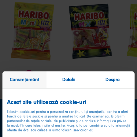
Miami
Mix
Sour
F!ZZ
F!ZZ
Ton
F!ZZ
Consimțământ
Detalii
Despre
Acest site utilizează cookie-uri
Folosim cookie-uri pentru a personaliza conținutul și anunțurile, pentru a oferi
funcții de rețele sociale și pentru a analiza traficul. De asemenea, le oferim
partenerilor de rețele sociale, de publicitate și de analize informații cu privire
la modul în care folosiți site-ul nostru. Aceștia le pot combina cu alte informații
oferite de dvs. sau culese în urma folosirii serviciilor lor.