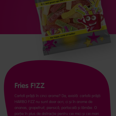
Fries F!ZZ
Cartofi prăjiți în cinci arome? Da, există: cartofii prăjiți
HARIBO F!ZZ nu sunt doar acri, ci și în arome de
ananas, grapefruit, piersică, portocală și lămâie. O
porție în plus de distracție pentru cei mici și cei mari