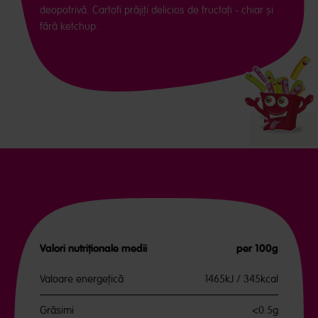
deopotrivă. Cartofi prăjiți delicios de fructați - chiar și
fără ketchup.
Valori nutriționale medii
per 100g
Valoare energeţică
1465kJ / 345kcal
Grăsimi
<0.5g