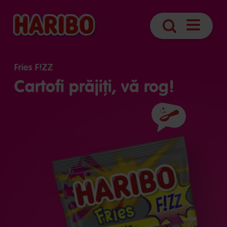
Deschider
Căutare
navigare
Fries F!ZZ
Cartofi prăjiți, vă rog!
Ingrediente