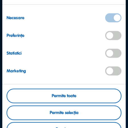
Selecția
Necesare
consimțământului
Preferinţe
Statistici
Marketing
Permite toate
Mai aveți întrebări?
Permite selecția
Echipa de asistență pentru consumatori
HARIBO