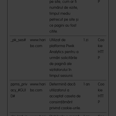
pe site, cum ar fi
P
numărul de vizite,
timpul mediu
petrecut pe site și
ce pagini au fost
citite.
_pk_ses#
www.hari
Utilizat de
1 zi
Coo
bo.com
platforma Piwik
kie
Analytics pentru a
HTT
urmări solicitările
P
de pagină ale
vizitatorului în
timpul sesiunii.
ppms_priv
www.hari
Determină dacă
1 an
Coo
acy_#GUI
bo.com
utilizatorul a
kie
D#
acceptat caseta de
HTT
consimțământ
P
privind cookie-urile.