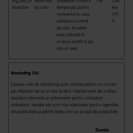
stg_last_in
www.hari
Stabilește o marcă
1 an
Coo
teraction
bo.com
temporală pentru
kie
momentul în care
HTT
vizitatorul a intrat
P
pe site. Aceasta
este utilizată în
scopuri analitice pe
site-ul web.
Marketing (16)
Cookie-urile de marketing sunt utilizate pentru a-i urmări
pe utilizatori de la un site la altul. Intenţia este de a afişa
anunţuri relevante şi antrenante pentru utilizatorii
individuali, aşadar ele sunt mai valoroase pentru agenţiile
de puiblicitate şi părţile terţe care se ocupă de publicitate.
Durata