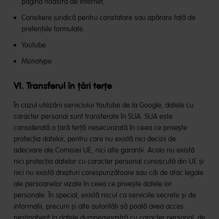
pagina noastră de internet,
Consiliere juridică pentru constatare sau apărare față de
pretențiile formulate.
Youtube
Monotype
VI. Transferul în țări terțe
În cazul utilizării serviciului Youtube de la Google, datele cu
caracter personal sunt transferate în SUA. SUA este
considerată o țară terță nesecurizată în ceea ce privește
protecția datelor, pentru care nu există nici decizii de
adecvare ale Comisiei UE, nici alte garanții. Acolo nu există
nici protecția datelor cu caracter personal cunoscută din UE și
nici nu există drepturi corespunzătoare sau căi de atac legale
ale persoanelor vizate în ceea ce privește datele lor
personale. În special, există riscul ca serviciile secrete și de
informații, precum și alte autorități să poată avea acces
nestingherit la datele dumneavoastră cu caracter personal, de