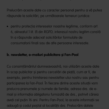
Prelucrăm aceste date cu caracter personal pentru a vă putea
răspunde la solicitări, pe următoarele temeiuri juridice:
pentru protecția intereselor noastre legitime, conform art.
6, alineatul 1 lit. (f) din RGPD; interesul nostru legitim constă
în a răspunde adecvat solicitărilor formulate de
consumatorii finali sau de alte persoane interesate.
b. newsletter, e-mailuri publicitare și Fan-Pool
Cu consimțământul dumneavoastră, noi utilizăm aceste date
în scop publicitar și pentru cercetări de piață, cum ar fi, de
exemplu, pentru trimiterea newsletter-ului nostru sau pentru
participarea la Fan-Pool. În fiecare dintre aceste situații vom
prelucra prenumele și numele de familie, adresa dvs. de e-
mail și informația obligatoriu furnizată de dvs., potrivit căreia
aveți cel puțin 16 ani. Pentru Fan-Pool, la aceste informații se
adaugă și codul poștal al localității dvs. Prelucrăm datele