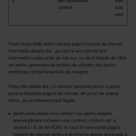
s
with embedded
date
content.
inde
xată
Putem îmbunătăți astfel calitatea paginii noastre de internet.
Informațiile despre dvs., pe care le-am colectat prin
intermediul cookie-urilor de mai sus, nu vor fi folosite de către
noi pentru generarea de profiluri de utilizator sau pentru
analizarea comportamentului de navigare.
Prelucrăm datele dvs. cu caracter personal pentru a putea
pune la dispoziție pagina de internet, din punct de vedere
tehnic, pe următoarea bază legală:
pentru executarea unui contract sau pentru etapele
premergătoare încheierii unui contract, conform art. 6,
alineatul 1 lit. (b) din RGPD, în cazul în care vizitați pagina
noastră de internet pentru a vă informa despre produsele și