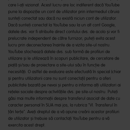
care l-ați vizionat. Acest lucru are loc indiferent dacă YouTube
pune la dispoziție un cont de utilizator prin intermediul căruia
sunteți conectat sau dacă nu există niciun cont de utilizator.
Dacă sunteți conectat la YouTube sau la un alt cont Google,
datele dvs. vor fi atribuite direct contului dvs. de acolo și vor fi
prelucrate independent de către furnizor; puteți evita acest
lucru prin deconectarea înainte de a vizita site-ul nostru.
YouTube stochează datele dvs. sub formă de profiluri de
utilizare și le utilizează în scopuri publicitare, de cercetare de
piață și/sau de proiectare a site-ului său în funcție de
necesități. O astfel de evaluare este efectuată în special (chiar
și pentru utilizatorii care nu sunt conectați) pentru a oferi
publicitate bazată pe nevoi și pentru a informa alți utilizatori ai
rețelei sociale despre activitățile dvs. pe site-ul nostru. Puteți
găsi mai multe informații despre transferul asociat de date cu
caracter personal în SUA mai jos, la rubrica "VI. Transferul în
țări terțe". Aveți dreptul de a vă opune creării acestor profiluri
de utilizator și trebuie să contactați YouTube pentru a vă
exercita acest drept.