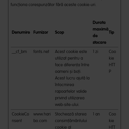
funcţiona corespunzător fără aceste cookie-uri.
Durata
maximă
Denumire
Furnizor
Scop
Tip
de
stocare
__cf_bm
fonts.net
Acest cookie este
1 zi
Coo
utilizat pentru a
kie
face diferența între
HTT
oameni și boți.
P
Acest lucru ajută la
întocmirea
rapoartelor valide
privind utilizarea
web-site-ului.
CookieCo
www.hari
Stochează starea
1 an
Coo
nsent
bo.com
consimțământului
kie
cookie al
HTT