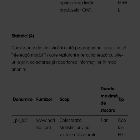
optimizarea livrării
HTM
produselor CMP.
L
Statistici (4)
Cookie-urile de statistică îi ajută pe proprietarii unui site să
înţeleagă modul în care vizitatorii interacţionează cu site-
urile prin colectarea şi raportarea informaţiilor în mod
anonim.
Durata
maximă
Denumire
Furnizor
Scop
Tip
de
stocare
_pk_id#
www.hari
Colectează
1 an
Coo
bo.com
statistici privind
kie
vizitele utilizatorului
HTT