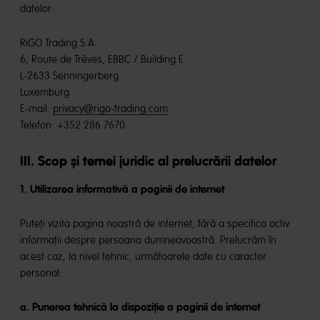
datelor:
RiGO Trading S.A.
6, Route de Trèves, EBBC / Building E
L-2633 Senningerberg
Luxemburg
E-mail:
privacy@rigo-trading.com
Telefon: +352 286 7670
III. Scop și temei juridic al prelucrării datelor
1. Utilizarea informativă a paginii de internet
Puteți vizita pagina noastră de internet, fără a specifica activ
informații despre persoana dumneavoastră. Prelucrăm în
acest caz, la nivel tehnic, următoarele date cu caracter
personal:
a. Punerea tehnică la dispoziție a paginii de internet