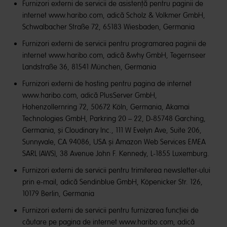
Furnizori externi de servicii de asistență pentru paginii de
internet www.haribo.com, adică Scholz & Volkmer GmbH,
Schwalbacher Straße 72, 65183 Wiesbaden, Germania
Furnizori externi de servicii pentru programarea paginii de
internet www.haribo.com, adică &why GmbH, Tegernseer
Landstraße 36, 81541 München, Germania
Furnizori externi de hosting pentru pagina de internet
www.haribo.com, adică PlusServer GmbH,
Hohenzollernring 72, 50672 Köln, Germania, Akamai
Technologies GmbH, Parkring 20 – 22, D-85748 Garching,
Germania, și Cloudinary Inc., 111 W Evelyn Ave, Suite 206,
Sunnyvale, CA 94086, USA și Amazon Web Services EMEA
SARL (AWS), 38 Avenue John F. Kennedy, L-1855 Luxemburg.
Furnizori externi de servicii pentru trimiterea newsletter-ului
prin e-mail, adică Sendinblue GmbH, Köpenicker Str. 126,
10179 Berlin, Germania
Furnizori externi de servicii pentru furnizarea funcției de
căutare pe pagina de internet www.haribo.com, adică