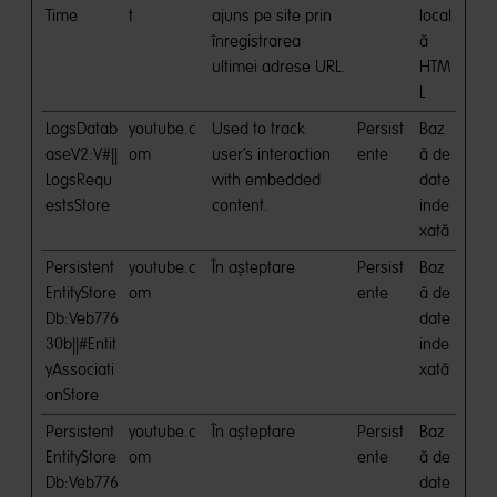
Time
t
ajuns pe site prin
local
înregistrarea
ă
ultimei adrese URL.
HTM
L
LogsDatab
youtube.c
Used to track
Persist
Baz
aseV2:V#||
om
user’s interaction
ente
ă de
LogsRequ
with embedded
date
estsStore
content.
inde
xată
Persistent
youtube.c
În așteptare
Persist
Baz
EntityStore
om
ente
ă de
Db:Veb776
date
30b||#Entit
inde
yAssociati
xată
onStore
Persistent
youtube.c
În așteptare
Persist
Baz
EntityStore
om
ente
ă de
Db:Veb776
date