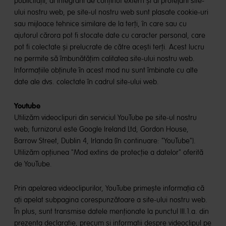
publicității, al integrării de conținut extern și al protejării site-
ului nostru web, pe site-ul nostru web sunt plasate cookie-uri
sau mijloace tehnice similare de la terți, în care sau cu
ajutorul cărora pot fi stocate date cu caracter personal, care
pot fi colectate și prelucrate de către acești terți. Acest lucru
ne permite să îmbunătățim calitatea site-ului nostru web.
Informațiile obținute în acest mod nu sunt îmbinate cu alte
date ale dvs. colectate în cadrul site-ului web.
Youtube
Utilizăm videoclipuri din serviciul YouTube pe site-ul nostru
web; furnizorul este Google Ireland Ltd, Gordon House,
Barrow Street, Dublin 4, Irlanda (în continuare: "YouTube").
Utilizăm opțiunea "Mod extins de protecție a datelor" oferită
de YouTube.
Prin apelarea videoclipurilor, YouTube primește informația că
ați apelat subpagina corespunzătoare a site-ului nostru web.
În plus, sunt transmise datele menționate la punctul III.1.a. din
prezenta declarație, precum și informații despre videoclipul pe