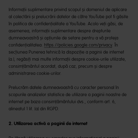
Informații suplimentare privind scopul și domeniul de aplicare
al colectării și prelucrării datelor de către YouTube pot fi găsite
în politica de confidențialitate a YouTube. Acolo veți găsi, de
asemenea, informații suplimentare despre drepturile
dumneavoastră și opțiunile de setare pentru a vă proteja
confidențialitatea:
https://policies.google.com/privacy
. În
secțiunea Punerea tehnică la dispoziție a paginii de internet
(a.), regăsiți mai multe informații despre cookie-urile utilizate,
consimțământul acordat, după caz, precum și despre
administrarea cookie-urilor.
Prelucrăm datele dumneavoastră cu caracter personal în
scopurile analizelor statistice de utilizare a paginii noastre de
internet pe baza consimțământului dvs., conform art. 6,
alineatul 1 lit. (a) din RGPD.
2. Utilizarea activă a paginii de internet