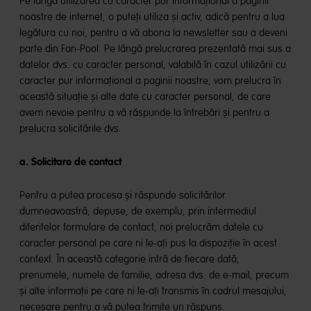
Pe lângă utilizarea cu caracter pur informațional a paginii
noastre de internet, o puteți utiliza și activ, adică pentru a lua
legătura cu noi, pentru a vă abona la newsletter sau a deveni
parte din Fan-Pool. Pe lângă prelucrarea prezentată mai sus a
datelor dvs. cu caracter personal, valabilă în cazul utilizării cu
caracter pur informațional a paginii noastre, vom prelucra în
această situație și alte date cu caracter personal, de care
avem nevoie pentru a vă răspunde la întrebări și pentru a
prelucra solicitările dvs.
a. Solicitare de contact
Pentru a putea procesa și răspunde solicitărilor
dumneavoastră, depuse, de exemplu, prin intermediul
diferitelor formulare de contact, noi prelucrăm datele cu
caracter personal pe care ni le-ați pus la dispoziție în acest
context. În această categorie intră de fiecare dată,
prenumele, numele de familie, adresa dvs. de e-mail, precum
și alte informații pe care ni le-ați transmis în cadrul mesajului,
necesare pentru a vă putea trimite un răspuns.