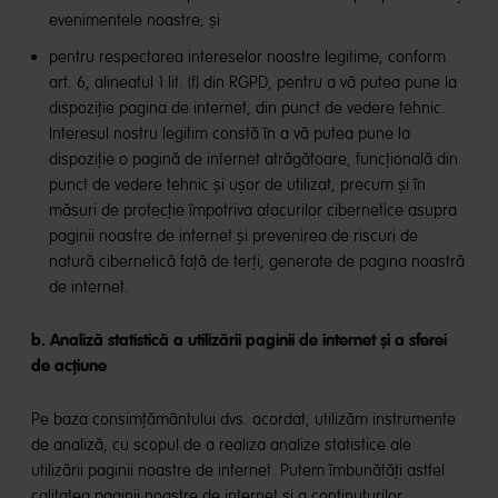
evenimentele noastre; și
pentru respectarea intereselor noastre legitime, conform
art. 6, alineatul 1 lit. (f) din RGPD, pentru a vă putea pune la
dispoziție pagina de internet, din punct de vedere tehnic.
Interesul nostru legitim constă în a vă putea pune la
dispoziție o pagină de internet atrăgătoare, funcțională din
punct de vedere tehnic și ușor de utilizat, precum și în
măsuri de protecție împotriva atacurilor cibernetice asupra
paginii noastre de internet și prevenirea de riscuri de
natură cibernetică față de terți, generate de pagina noastră
de internet.
b. Analiză statistică a utilizării paginii de internet și a sferei
de acțiune
Pe baza consimțământului dvs. acordat, utilizăm instrumente
de analiză, cu scopul de a realiza analize statistice ale
utilizării paginii noastre de internet. Putem îmbunătăți astfel
calitatea paginii noastre de internet și a conținuturilor