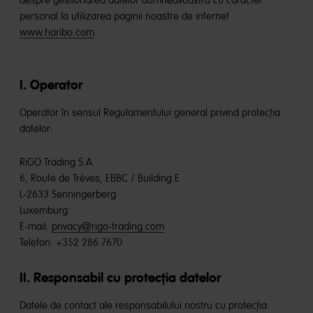
despre gestionarea datelor dumneavoastră cu caracter
personal la utilizarea paginii noastre de internet
www.haribo.com
.
I. Operator
Operator în sensul Regulamentului general privind protecția
datelor:
RiGO Trading S.A.
6, Route de Trèves, EBBC / Building E
L-2633 Senningerberg
Luxemburg
E-mail:
privacy@rigo-trading.com
Telefon: +352 286 7670
II. Responsabil cu protecția datelor
Datele de contact ale responsabilului nostru cu protecția