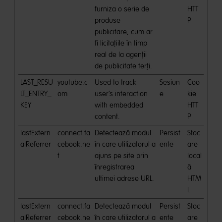
furniza o serie de
HTT
produse
P
publicitare, cum ar
fi licitațiile în timp
real de la agenții
de publicitate terți.
LAST_RESU
youtube.c
Used to track
Sesiun
Coo
LT_ENTRY_
om
user’s interaction
e
kie
KEY
with embedded
HTT
content.
P
lastExtern
connect.fa
Detectează modul
Persist
Stoc
alReferrer
cebook.ne
în care utilizatorul a
ente
are
t
ajuns pe site prin
local
înregistrarea
ă
ultimei adrese URL.
HTM
L
lastExtern
connect.fa
Detectează modul
Persist
Stoc
alReferrer
cebook.ne
în care utilizatorul a
ente
are