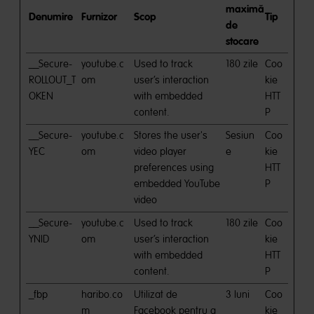
maximă
Denumire
Furnizor
Scop
Tip
de
stocare
__Secure-
youtube.c
Used to track
180 zile
Coo
ROLLOUT_T
om
user’s interaction
kie
OKEN
with embedded
HTT
content.
P
__Secure-
youtube.c
Stores the user's
Sesiun
Coo
YEC
om
video player
e
kie
preferences using
HTT
embedded YouTube
P
video
__Secure-
youtube.c
Used to track
180 zile
Coo
YNID
om
user’s interaction
kie
with embedded
HTT
content.
P
_fbp
haribo.co
Utilizat de
3 luni
Coo
m
Facebook pentru a
kie