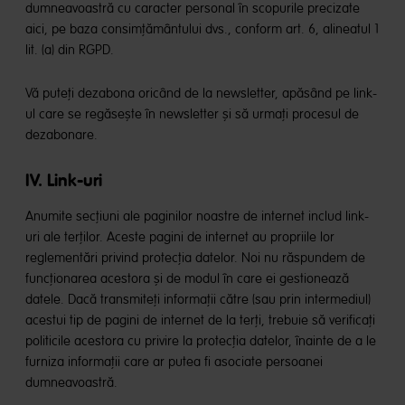
dumneavoastră cu caracter personal în scopurile precizate
aici, pe baza consimțământului dvs., conform art. 6, alineatul 1
lit. (a) din RGPD.
Vă puteți dezabona oricând de la newsletter, apăsând pe link-
ul care se regăsește în newsletter și să urmați procesul de
dezabonare.
IV. Link-uri
Anumite secțiuni ale paginilor noastre de internet includ link-
uri ale terților. Aceste pagini de internet au propriile lor
reglementări privind protecția datelor. Noi nu răspundem de
funcționarea acestora și de modul în care ei gestionează
datele. Dacă transmiteți informații către (sau prin intermediul)
acestui tip de pagini de internet de la terți, trebuie să verificați
politicile acestora cu privire la protecția datelor, înainte de a le
furniza informații care ar putea fi asociate persoanei
dumneavoastră.