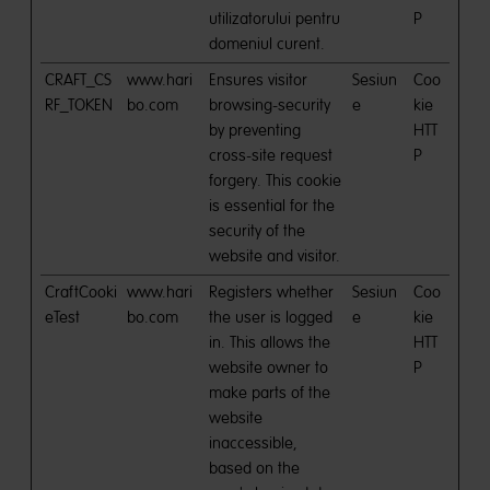
utilizatorului pentru
P
domeniul curent.
CRAFT_CS
www.hari
Ensures visitor
Sesiun
Coo
RF_TOKEN
bo.com
browsing-security
e
kie
by preventing
HTT
cross-site request
P
forgery. This cookie
is essential for the
security of the
website and visitor.
CraftCooki
www.hari
Registers whether
Sesiun
Coo
eTest
bo.com
the user is logged
e
kie
in. This allows the
HTT
website owner to
P
make parts of the
website
inaccessible,
based on the