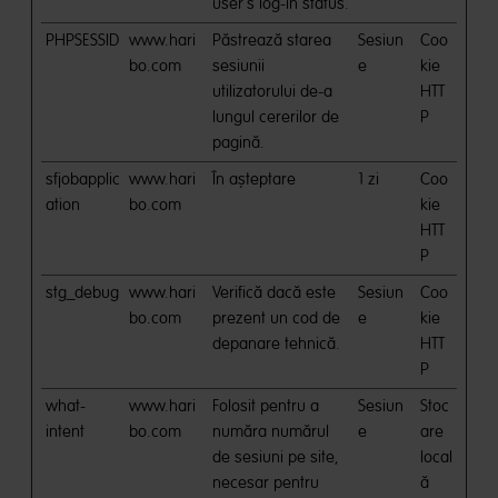
user's log-in status.
PHPSESSID
www.hari
Păstrează starea
Sesiun
Coo
bo.com
sesiunii
e
kie
utilizatorului de-a
HTT
lungul cererilor de
P
pagină.
sfjobapplic
www.hari
În așteptare
1 zi
Coo
ation
bo.com
kie
HTT
P
stg_debug
www.hari
Verifică dacă este
Sesiun
Coo
bo.com
prezent un cod de
e
kie
depanare tehnică.
HTT
P
what-
www.hari
Folosit pentru a
Sesiun
Stoc
intent
bo.com
număra numărul
e
are
de sesiuni pe site,
local
necesar pentru
ă