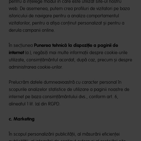
pentru a înțelege modul în care este utilizat site-ul nostru
web. De asemenea, putem crea profiluri de vizitatori pe baza
istoricului de navigare pentru a analiza comportamentul
vizitatorilor, pentru a afișa conținut personalizat și pentru a
derula campanii online.
Punerea tehnică la dispoziție a paginii de
În secțiunea
internet
(a.), regăsiți mai multe informații despre cookie-urile
utilizate, consimțământul acordat, după caz, precum și despre
administrarea cookie-urilor.
Prelucrăm datele dumneavoastră cu caracter personal în
scopurile analizelor statistice de utilizare a paginii noastre de
internet pe baza consimțământului dvs., conform art. 6,
alineatul 1 lit. (a) din RGPD.
c. Marketing
În scopul personalizării publicității, al măsurării eficienței