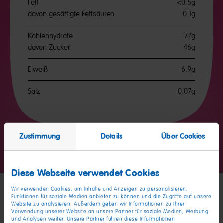
Fett
<0.5g
davon gesättigte Fettsäuren
0.1g
Kohlenhydrate
77g
davon Zucker
46g
Eiweiß
6.9g
Salz
0.07g
Zustimmung
Details
Über Cookies
Go
Go
Go
to
to
to
slide
slide
slide
Diese Webseite verwendet Cookies
1
2
3
Wir verwenden Cookies, um Inhalte und Anzeigen zu personalisieren,
Funktionen für soziale Medien anbieten zu können und die Zugriffe auf unsere
Meine Freunde
Website zu analysieren. Außerdem geben wir Informationen zu Ihrer
Verwendung unserer Website an unsere Partner für soziale Medien, Werbung
und Analysen weiter. Unsere Partner führen diese Informationen