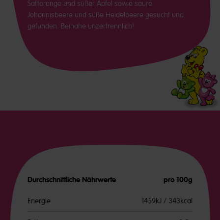
Saftorange und süßer Apfel sowie saure
Johannisbeere und süße Heidelbeere gesucht und
gefunden. Beinahe unzertrennlich!
Durchschnittliche Nährwerte
pro 100g
Energie
1459kJ / 343kcal