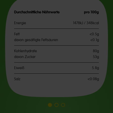
Durchschnittliche Nährwerte
pro 100g
Energie
1478kJ / 348kcal
Fett
<0.5g
davon gesättigte Fettsäuren
<0.1g
Kohlenhydrate
80g
davon Zucker
53g
Eiweiß
5.8g
Salz
<0.08g
Go
Go
Go
to
to
to