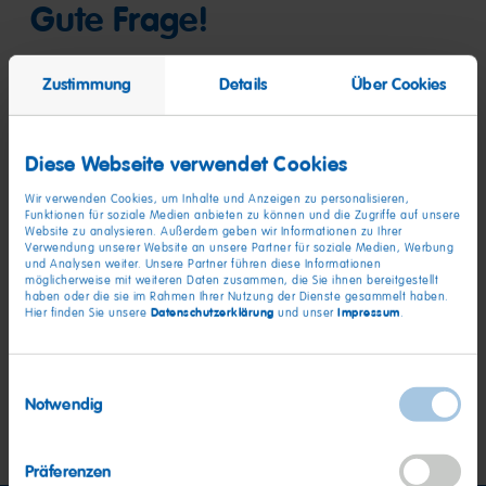
Gute Frage!
Hier beantworten wir die am häufigsten gestellten Fragen.
Zustimmung
Details
Über Cookies
Welchen Geschmack haben HARIBO
Diese Webseite verwendet Cookies
Quaxi?
Wir verwenden Cookies, um Inhalte und Anzeigen zu personalisieren,
Funktionen für soziale Medien anbieten zu können und die Zugriffe auf unsere
Website zu analysieren. Außerdem geben wir Informationen zu Ihrer
Sind HARIBO Quaxis halal?
Verwendung unserer Website an unsere Partner für soziale Medien, Werbung
und Analysen weiter. Unsere Partner führen diese Informationen
möglicherweise mit weiteren Daten zusammen, die Sie ihnen bereitgestellt
haben oder die sie im Rahmen Ihrer Nutzung der Dienste gesammelt haben.
Datenschutzerklärung
Impressum
Hier finden Sie unsere
und unser
.
Sind HARIBO Quaxis glutenfrei?
Einwilligungsauswahl
Notwendig
Mehr dazu
Präferenzen