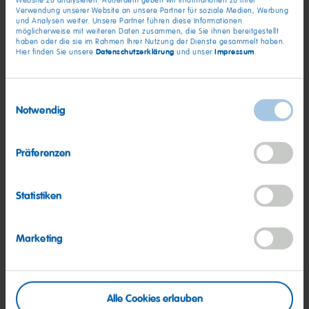
Gute Frage!
Website zu analysieren. Außerdem geben wir Informationen zu Ihrer
Verwendung unserer Website an unsere Partner für soziale Medien, Werbung
und Analysen weiter. Unsere Partner führen diese Informationen
möglicherweise mit weiteren Daten zusammen, die Sie ihnen bereitgestellt
Hier beantworten wir die am häufigsten gestellten Fragen.
haben oder die sie im Rahmen Ihrer Nutzung der Dienste gesammelt haben.
Datenschutzerklärung
Impressum
Hier finden Sie unsere
und unser
.
Enthält HARIBO Tropifrutti Gelatine?
Einwilligungsauswahl
Notwendig
Welches Tropifrutti hat welchen
Präferenzen
Geschmack?
Statistiken
Welcher Vogel ist auf der Tropiftrutti
Packung von HARIBO zu sehen?
Marketing
Mehr dazu
Alle Cookies erlauben