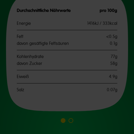
Durchschnittliche Nährwerte
pro 100g
Energie
1416kJ / 333kcal
Fett
<0.5g
davon gesättigte Fettsäuren
0.1g
Kohlenhydrate
77g
davon Zucker
58g
Eiweiß
4.9g
Salz
0.07g
Go
Go
to
to
slide
slide