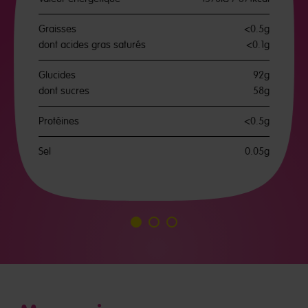
Graisses
<0.5g
dont acides gras saturés
<0.1g
Glucides
92g
dont sucres
58g
Protéines
<0.5g
Sel
0.05g
Aller
Aller
Aller
à
à
à
la
la
la
diapositive
diapositive
diapositive
1
2
3