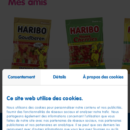
Mes amis
Oursons
Happy
Hap
d'Or
Cherries
Pea
Consentement
Détails
À propos des cookies
Ce site web utilise des cookies.
Nous utilisons des cookies pour personnaliser notre contenu et nos publicités,
fournir des fonctionnalités de réseaux sociaux et analyser notre trafic. Nous
partageons également des informations concernant l'utilisation que vous
faites de notre site avec nos partenaires de réseaux sociaux, nos partenaires
publicitaires et nos partenaires en analytique. Il se peut que ces derniers les
regroupent avec d'autres informations que vous leur avez fournies ou qu'ils