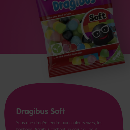
Dragibus Soft
Sous une dragée tendre aux couleurs vives, les
bonbons Dragibus cachent un cœur au goût