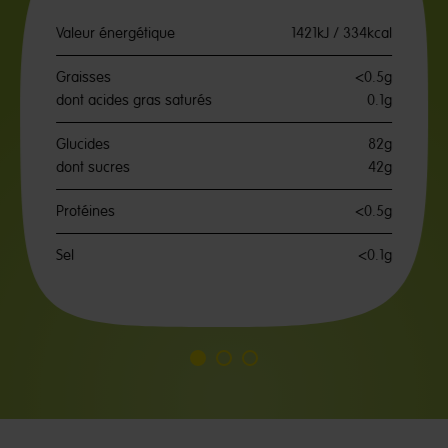
Valeur énergétique
1421kJ / 334kcal
Graisses
<0.5g
dont acides gras saturés
0.1g
Glucides
82g
dont sucres
42g
Protéines
<0.5g
Sel
<0.1g
Aller
Aller
Aller
à
à
à
la
la
la
diapositive
diapositive
diapositive
1
2
3