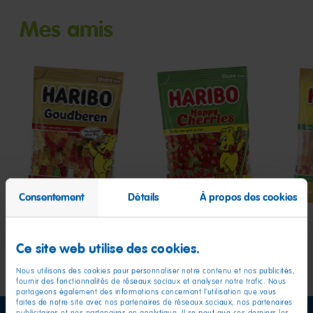
Mes amis
Oursons
Happy
Hap
d'Or
Cherries
Pea
Consentement
Détails
À propos des cookies
Ce site web utilise des cookies.
Nous utilisons des cookies pour personnaliser notre contenu et nos publicités,
fournir des fonctionnalités de réseaux sociaux et analyser notre trafic. Nous
partageons également des informations concernant l'utilisation que vous
faites de notre site avec nos partenaires de réseaux sociaux, nos partenaires