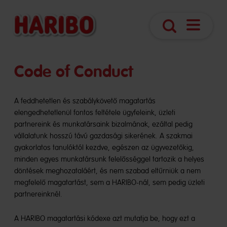
Navigáció
Keresés
megnyitá
Code of Conduct
A feddhetetlen és szabálykövető magatartás
elengedhetetlenül fontos feltétele ügyfeleink, üzleti
partnereink és munkatársaink bizalmának, ezáltal pedig
vállalatunk hosszú távú gazdasági sikerének. A szakmai
gyakorlatos tanulóktól kezdve, egészen az ügyvezetőkig,
minden egyes munkatársunk felelősséggel tartozik a helyes
döntések meghozataláért, és nem szabad eltűrniük a nem
megfelelő magatartást, sem a HARIBO-nál, sem pedig üzleti
partnereinknél.
A HARIBO magatartási kódexe azt mutatja be, hogy ezt a