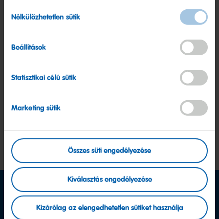
pénzmosás megelőzése
Hozzájárulás
Nélkülözhetetlen sütik
kiválasztása
Munka- és egészségvédelem
Beállítások
Marketing
Statisztikai célú sütik
Személyes adatok védelme
Marketing sütik
Nagyfokú vezetői felelősség
Összes süti engedélyezése
Kiválasztás engedélyezése
Kizárólag az elengedhetetlen sütiket használja