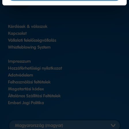
Facebook
Kérdések & válaszok
Kapcsolat
Vállalati felelősségvállalás
Whistleblowing System
Impresszum
Hozzáférhetőségi nyilatkozat
Adatvédelem
Felhasználási feltételek
Magatartási kódex
Általános Szállítási Feltételek
Emberi Jogi Politika
Országváltozat
kiválasztása