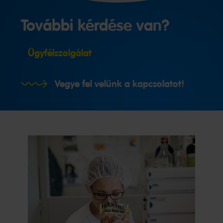
További kérdése van?
Ügyfélszolgálat
Vegye fel velünk a kapcsolatot!