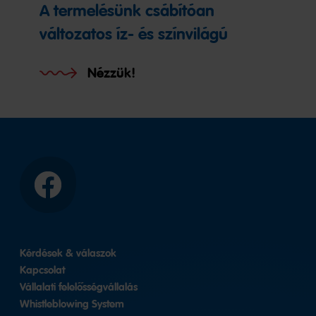
A termelésünk csábítóan
változatos íz- és színvilágú
Nézzük!
Facebook
Kérdések & válaszok
Kapcsolat
Vállalati felelősségvállalás
Whistleblowing System