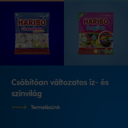
Csábítóan változatos íz- és
színvilág
Termelésünk