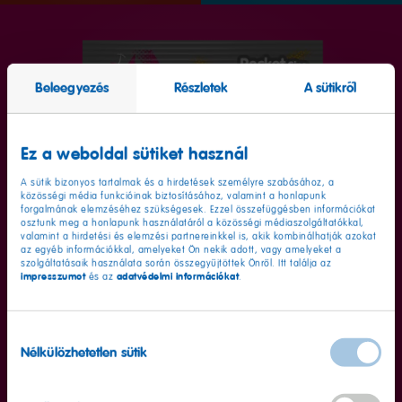
Beleegyezés
Részletek
A sütikről
Ez a weboldal sütiket használ
A sütik bizonyos tartalmak és a hirdetések személyre szabásához, a
közösségi média funkcióinak biztosításához, valamint a honlapunk
forgalmának elemzéséhez szükségesek. Ezzel összefüggésben információkat
osztunk meg a honlapunk használatáról a közösségi médiaszolgáltatókkal,
valamint a hirdetési és elemzési partnereinkkel is, akik kombinálhatják azokat
az egyéb információkkal, amelyeket Ön nekik adott, vagy amelyeket a
szolgáltatásaik használata során összegyűjtöttek Önről. Itt találja az
impresszumot
adatvédelmi információkat
és az
.
Hozzájárulás
Nélkülözhetetlen sütik
kiválasztása