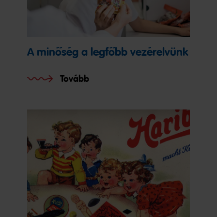
A minőség a legfőbb vezérelvünk
Tovább