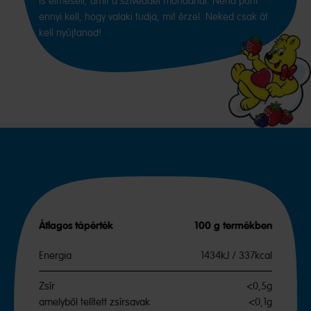
is elmeséli, amit a szíveddel mondanál. Néha pont
ennyi kell, hogy valaki tudja, mit érzel. Neked csak át
kell nyújtanod!
Átlagos tápérték
100 g termékben
Energia
1434kJ / 337kcal
Zsír
<0,5g
amelyből telített zsírsavak
<0,1g