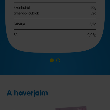
Szénhidrát
80g
amelyből cukrok
52g
Fehérje
3,2g
Só
0,05g
A
A
1
2
diához
diához
A haverjaim