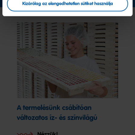
Kizárólag az elengedhetetlen sütiket használja
A termelésünk csábítóan
változatos íz- és színvilágú
Nézzük!