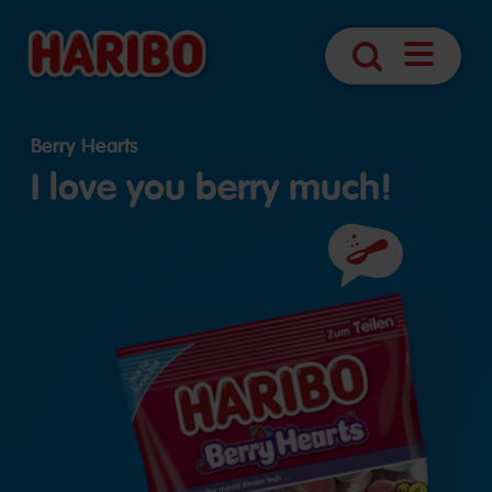
Navigáció
Keresés
megnyitá
Berry Hearts
I love you berry much!
Összetevők