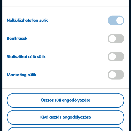
Hozzájárulás
Nélkülözhetetlen sütik
kiválasztása
Beállítások
Statisztikai célú sütik
Marketing sütik
További kérdése van?
Összes süti engedélyezése
Ügyfélszolgálat
Kiválasztás engedélyezése
Vegye fel velünk a kapcsolatot!