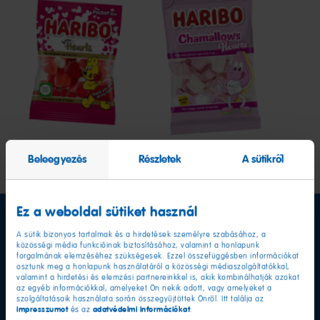
Love
Chamallows
Hearts
Hearts
Beleegyezés
Részletek
A sütikről
Ez a weboldal sütiket használ
A sütik bizonyos tartalmak és a hirdetések személyre szabásához, a
közösségi média funkcióinak biztosításához, valamint a honlapunk
forgalmának elemzéséhez szükségesek. Ezzel összefüggésben információkat
osztunk meg a honlapunk használatáról a közösségi médiaszolgáltatókkal,
valamint a hirdetési és elemzési partnereinkkel is, akik kombinálhatják azokat
az egyéb információkkal, amelyeket Ön nekik adott, vagy amelyeket a
szolgáltatásaik használata során összegyűjtöttek Önről. Itt találja az
impresszumot
adatvédelmi információkat
és az
.