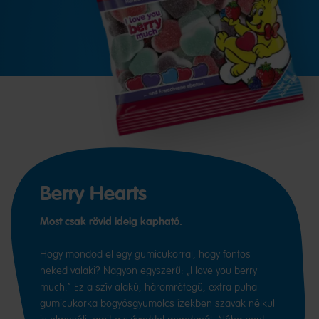
Berry Hearts
Most csak rövid ideig kapható.
Hogy mondod el egy gumicukorral, hogy fontos
neked valaki? Nagyon egyszerű: „I love you berry
much.” Ez a szív alakú, háromrétegű, extra puha
gumicukorka bogyósgyümölcs ízekben szavak nélkül