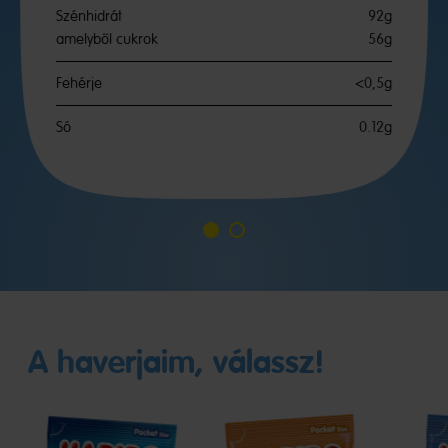
Szénhidrát
92g
amelyből cukrok
56g
Fehérje
<0,5g
Só
0.12g
A
A
1
2
diához
diához
A haverjaim, válassz!