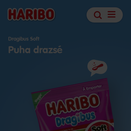
Navigáció
Keresés
megnyitá
Dragibus Soft
Puha drazsé
Összetevők