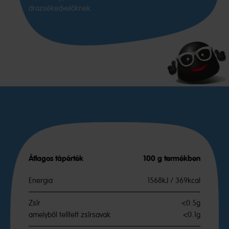
drazsékedvelőknek.
Átlagos tápérték
100 g termékben
Energia
1568kJ / 369kcal
Zsír
<0.5g
amelyből telített zsírsavak
<0.1g