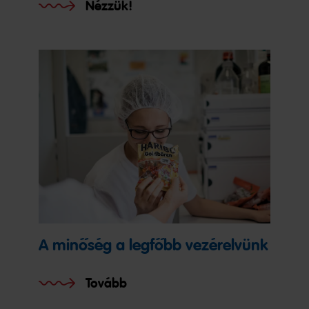
Nézzük!
A minőség a legfőbb vezérelvünk
Tovább