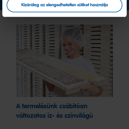
Kizárólag az elengedhetetlen sütiket használja
A termelésünk csábítóan
változatos íz- és színvilágú