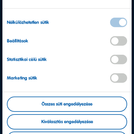
Hozzájárulás
Nélkülözhetetlen sütik
kiválasztása
Beállítások
Statisztikai célú sütik
Marketing sütik
További kérdése van?
Összes süti engedélyezése
Ügyfélszolgálat
Kiválasztás engedélyezése
Vegye fel velünk a kapcsolatot!