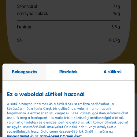
Szénhidrát
77g
amelyből cukrok
46g
Fehérje
6.9g
Só
0.07g
Beleegyezés
Részletek
A sütikről
A
A
1
2
diához
diához
Ez a weboldal sütiket használ
A sütik bizonyos tartalmak és a hirdetések személyre szabásához, a
közösségi média funkcióinak biztosításához, valamint a honlapunk
A haverjaim, válassz!
forgalmának elemzéséhez szükségesek. Ezzel összefüggésben információkat
osztunk meg a honlapunk használatáról a közösségi médiaszolgáltatókkal,
valamint a hirdetési és elemzési partnereinkkel is, akik kombinálhatják azokat
az egyéb információkkal, amelyeket Ön nekik adott, vagy amelyeket a
szolgáltatásaik használata során összegyűjtöttek Önről. Itt találja az
impresszumot
adatvédelmi információkat
és az
.