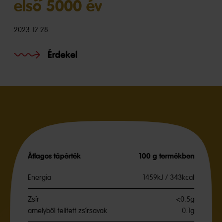
első 5000 év
2023.12.28.
Érdekel
Átlagos tápérték
100 g termékben
Energia
1459kJ / 343kcal
Zsír
<0.5g
amelyből telített zsírsavak
0.1g