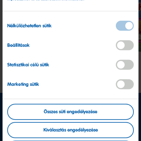
Hozzájárulás
Nélkülözhetetlen sütik
Starmix
Quaxi
Tropi
kiválasztása
Beállítások
Statisztikai célú sütik
Marketing sütik
Összes süti engedélyezése
Kiválasztás engedélyezése