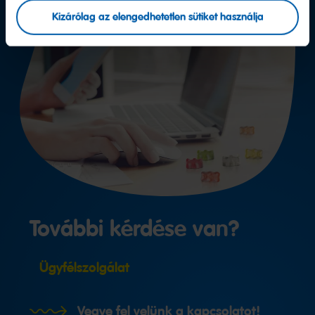
Kizárólag az elengedhetetlen sütiket használja
További kérdése van?
Ügyfélszolgálat
Vegye fel velünk a kapcsolatot!