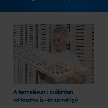
A termelésünk csábítóan
változatos íz- és színvilágú