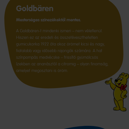
Goldbären
Mesterséges színezékektől mentes.
A Goldbären-t mindenki ismeri – nem véletlenül.
Hiszen ez az eredeti és összetéveszthetetlen
gumicukorka 1922 óta okoz örömet kicsi és nagy,
fiatalabb vagy idősebb rajongók számára. A hat
színpompás medvécske – frissítő gyümölcsös
ízekben az ananásztól a citromig – olyan finomság,
amelyet megosztani is öröm.