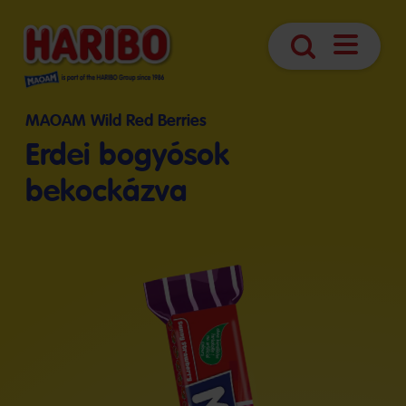
Navigáció
Keresés
megnyitá
MAOAM Wild Red Berries
Erdei bogyósok
bekockázva