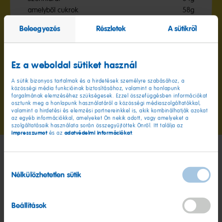
amelyből cukrok
58g
Beleegyezés
Részletek
A sütikről
Fehérje
1,5g
Só
0,01g
Ez a weboldal sütiket használ
A sütik bizonyos tartalmak és a hirdetések személyre szabásához, a
közösségi média funkcióinak biztosításához, valamint a honlapunk
forgalmának elemzéséhez szükségesek. Ezzel összefüggésben információkat
osztunk meg a honlapunk használatáról a közösségi médiaszolgáltatókkal,
A
A
valamint a hirdetési és elemzési partnereinkkel is, akik kombinálhatják azokat
1
2
az egyéb információkkal, amelyeket Ön nekik adott, vagy amelyeket a
diához
diához
szolgáltatásaik használata során összegyűjtöttek Önről. Itt találja az
impresszumot
adatvédelmi információkat
és az
.
A haverjaim
Hozzájárulás
Nélkülözhetetlen sütik
kiválasztása
Beállítások