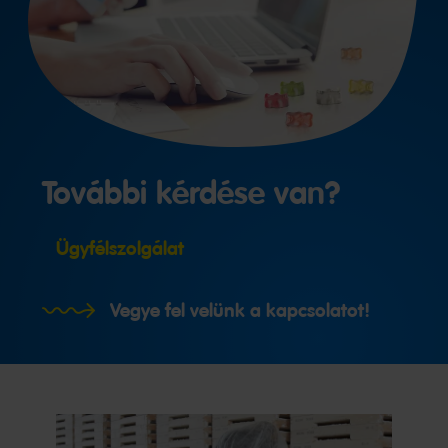
További kérdése van?
Ügyfélszolgálat
Vegye fel velünk a kapcsolatot!