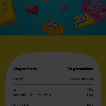
Átlagos tápérték
100 g termékben
Energia
1726kJ / 409kcal
Zsír
7,8g
amelyből telített zsírsavak
4,0g
Szénhidrát
84g