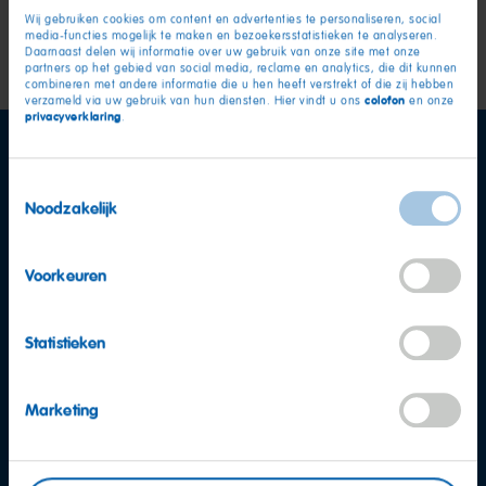
dia
2
3
dat maakt onze Goudberen en andere snoepjes zo uniek.
rege
Wij gebruiken cookies om content en advertenties te personaliseren, social
1
media-functies mogelijk te maken en bezoekersstatistieken te analyseren.
prod
Daarnaast delen wij informatie over uw gebruik van onze site met onze
partners op het gebied van social media, reclame en analytics, die dit kunnen
combineren met andere informatie die u hen heeft verstrekt of die zij hebben
colofon
verzameld via uw gebruik van hun diensten. Hier vindt u ons
en onze
privacyverklaring
.
Toestemmingsselectie
Noodzakelijk
Voorkeuren
Statistieken
Marketing