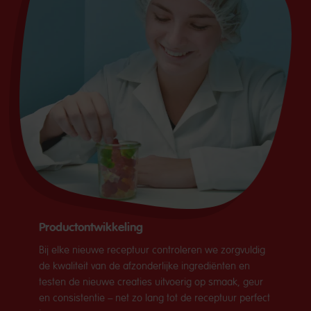
Productontwikkeling
Bij elke nieuwe receptuur controleren we zorgvuldig
de kwaliteit van de afzonderlijke ingrediënten en
testen de nieuwe creaties uitvoerig op smaak, geur
en consistentie – net zo lang tot de receptuur perfect