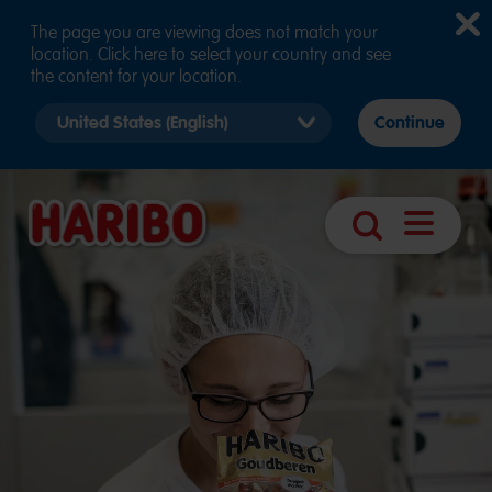
The page you are viewing does not match your
location. Click here to select your country and see
the content for your location.
Select
Continue
country
version
Navigatie
Zoek
openen