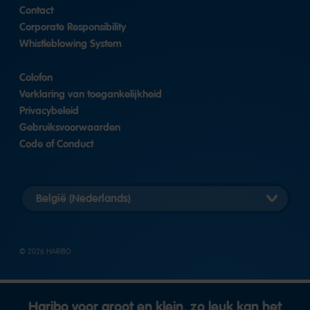
Contact
Corporate Responsibility
Whistleblowing System
Colofon
Verklaring van toegankelijkheid
Privacybeleid
Gebruiksvoorwaarden
Code of Conduct
Landversie
selecteren
© 2026 HARIBO
Haribo voor groot en klein, zo leuk kan het