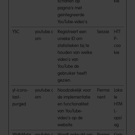
schatten op
kie
pagina's met
geïntegreerde
YouTube-video's.
YSC
youtube.c
Registreert een
Sessie
HTT
om
unieke ID om
P-
statistieken bij te
coo
houden van welke
kie
video's van
YouTube de
gebruiker heeft
gezien.
yt-icons-
youtube.c
Noodzakelijk voor
Perma
Loka
last-
om
de implementatie
nent
le
purged
en functionaliteit
HTM
van YouTube-
L-
video's op de
opsl
website.
ag
YtIdbMeta
youtube.c
Wordt gebruikt om
Perma
Geïn