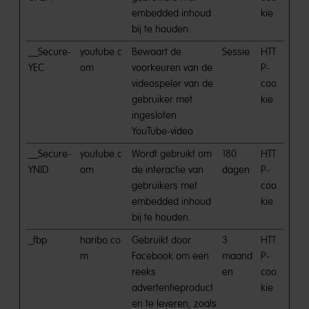
embedded inhoud
kie
bij te houden.
__Secure-
youtube.c
Bewaart de
Sessie
HTT
YEC
om
voorkeuren van de
P-
videospeler van de
coo
gebruiker met
kie
ingesloten
YouTube-video
__Secure-
youtube.c
Wordt gebruikt om
180
HTT
YNID
om
de interactie van
dagen
P-
gebruikers met
coo
embedded inhoud
kie
bij te houden.
_fbp
haribo.co
Gebruikt door
3
HTT
m
Facebook om een
maand
P-
reeks
en
coo
advertentieproduct
kie
en te leveren, zoals