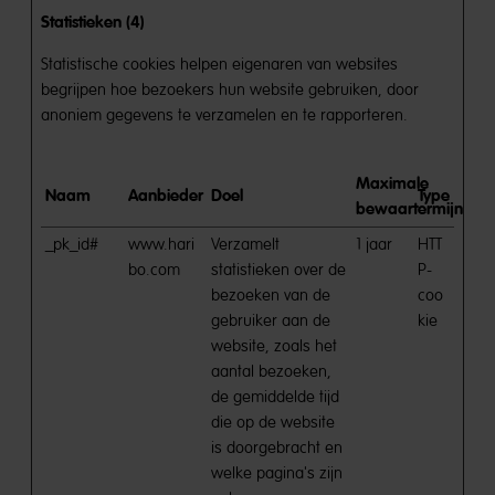
Statistieken (4)
Statistische cookies helpen eigenaren van websites
begrijpen hoe bezoekers hun website gebruiken, door
anoniem gegevens te verzamelen en te rapporteren.
Maximale
Naam
Aanbieder
Doel
Type
bewaartermijn
_pk_id#
www.hari
Verzamelt
1 jaar
HTT
bo.com
statistieken over de
P-
bezoeken van de
coo
gebruiker aan de
kie
website, zoals het
aantal bezoeken,
de gemiddelde tijd
die op de website
is doorgebracht en
welke pagina's zijn