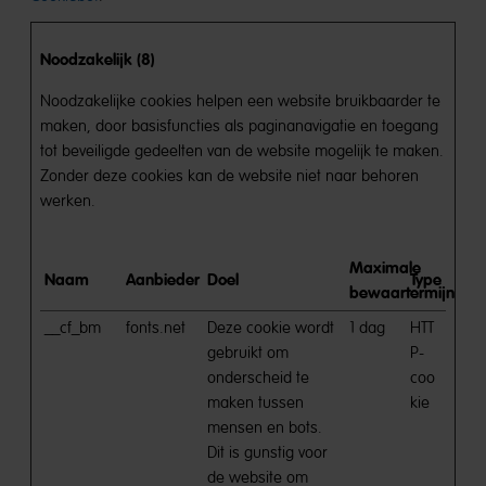
Noodzakelijk (8)
Noodzakelijke cookies helpen een website bruikbaarder te
maken, door basisfuncties als paginanavigatie en toegang
tot beveiligde gedeelten van de website mogelijk te maken.
Zonder deze cookies kan de website niet naar behoren
werken.
Maximale
Naam
Aanbieder
Doel
Type
bewaartermijn
__cf_bm
fonts.net
Deze cookie wordt
1 dag
HTT
gebruikt om
P-
onderscheid te
coo
maken tussen
kie
mensen en bots.
Dit is gunstig voor
de website om