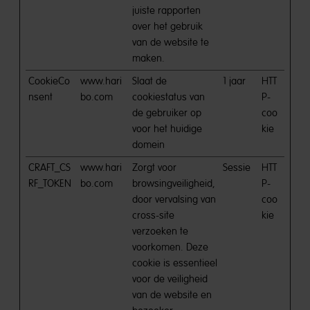
juiste rapporten
over het gebruik
van de website te
maken.
CookieCo
www.hari
Slaat de
1 jaar
HTT
nsent
bo.com
cookiestatus van
P-
de gebruiker op
coo
voor het huidige
kie
domein
CRAFT_CS
www.hari
Zorgt voor
Sessie
HTT
RF_TOKEN
bo.com
browsingveiligheid,
P-
door vervalsing van
coo
cross-site
kie
verzoeken te
voorkomen. Deze
cookie is essentieel
voor de veiligheid
van de website en