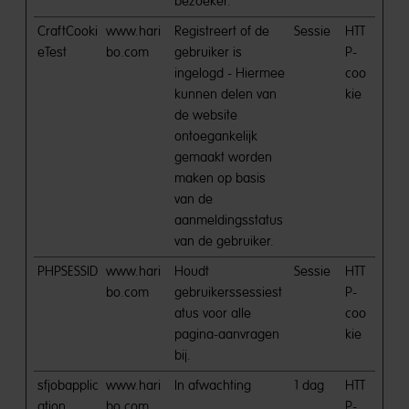
bezoeker.
CraftCooki
www.hari
Registreert of de
Sessie
HTT
eTest
bo.com
gebruiker is
P-
ingelogd - Hiermee
coo
kunnen delen van
kie
de website
ontoegankelijk
gemaakt worden
maken op basis
van de
aanmeldingsstatus
van de gebruiker.
PHPSESSID
www.hari
Houdt
Sessie
HTT
bo.com
gebruikerssessiest
P-
atus voor alle
coo
pagina-aanvragen
kie
bij.
sfjobapplic
www.hari
In afwachting
1 dag
HTT
ation
bo.com
P-