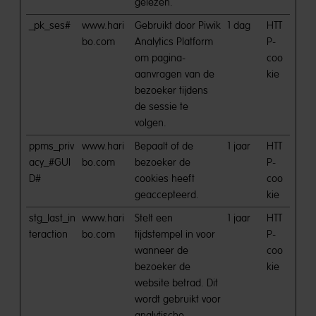
gelezen.
_pk_ses#
www.hari
Gebruikt door Piwik
1 dag
HTT
bo.com
Analytics Platform
P-
om pagina-
coo
aanvragen van de
kie
bezoeker tijdens
de sessie te
volgen.
ppms_priv
www.hari
Bepaalt of de
1 jaar
HTT
acy_#GUI
bo.com
bezoeker de
P-
D#
cookies heeft
coo
geaccepteerd.
kie
stg_last_in
www.hari
Stelt een
1 jaar
HTT
teraction
bo.com
tijdstempel in voor
P-
wanneer de
coo
bezoeker de
kie
website betrad. Dit
wordt gebruikt voor
analytische