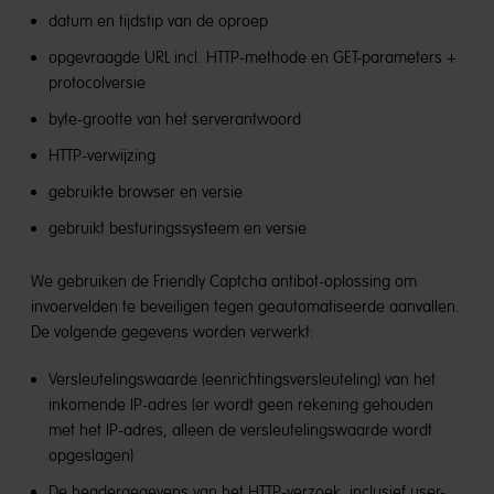
datum en tijdstip van de oproep
opgevraagde URL incl. HTTP-methode en GET-parameters +
protocolversie
byte-grootte van het serverantwoord
HTTP-verwijzing
gebruikte browser en versie
gebruikt besturingssysteem en versie
We gebruiken de Friendly Captcha antibot-oplossing om
invoervelden te beveiligen tegen geautomatiseerde aanvallen.
De volgende gegevens worden verwerkt:
Versleutelingswaarde (eenrichtingsversleuteling) van het
inkomende IP-adres (er wordt geen rekening gehouden
met het IP-adres, alleen de versleutelingswaarde wordt
opgeslagen)
De headergegevens van het HTTP-verzoek, inclusief user-