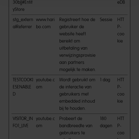
30b||#Entit
eDB
yStore
stg_extern
www.hari
Registreert hoe de
Sessie
HTT
alReferrer
bo.com
gebruiker de
P-
website heeft
coo
bereikt om
kie
uitbetaling van
verwijzingsprovisie
aan partners
mogelijk te maken.
TESTCOOKI
youtube.c
Wordt gebruikt om
1 dag
HTT
ESENABLE
om
de interactie van
P-
D
gebruikers met
coo
embedded inhoud
kie
bij te houden.
VISITOR_IN
youtube.c
Probeert de
180
HTT
FO1_LIVE
om
bandbreedte van
dagen
P-
gebruikers te
coo