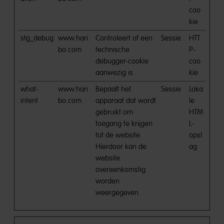
coo
kie
stg_debug
www.hari
Controleert of een
Sessie
HTT
bo.com
technische
P-
debugger-cookie
coo
aanwezig is.
kie
what-
www.hari
Bepaalt het
Sessie
Loka
intent
bo.com
apparaat dat wordt
le
gebruikt om
HTM
toegang te krijgen
L-
tot de website.
opsl
Hierdoor kan de
ag
website
overeenkomstig
worden
weergegeven.