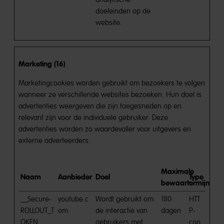
doeleinden op de
website.
Marketing (16)
Marketingcookies worden gebruikt om bezoekers te volgen
wanneer ze verschillende websites bezoeken. Hun doel is
advertenties weergeven die zijn toegesneden op en
relevant zijn voor de individuele gebruiker. Deze
advertenties worden zo waardevoller voor uitgevers en
externe adverteerders.
Maximale
Naam
Aanbieder
Doel
Type
bewaartermijn
__Secure-
youtube.c
Wordt gebruikt om
180
HTT
ROLLOUT_T
om
de interactie van
dagen
P-
OKEN
gebruikers met
coo