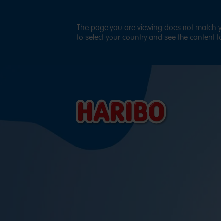
The page you are viewing does not match yo
to select your country and see the content fo