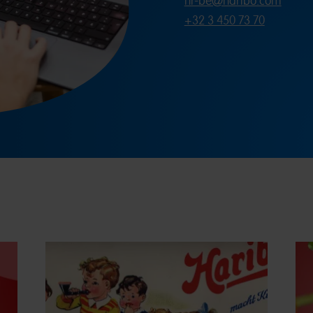
hr-be@haribo.com
+32 3 450 73 70