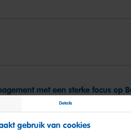
nagement met een sterke focus op B
Details
akt gebruik van cookies