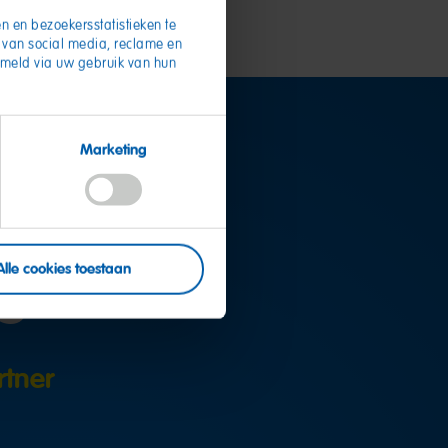
n en bezoekersstatistieken te
d van social media, reclame en
zameld via uw gebruik van hun
Marketing
agen?
Alle cookies toestaan
rtner