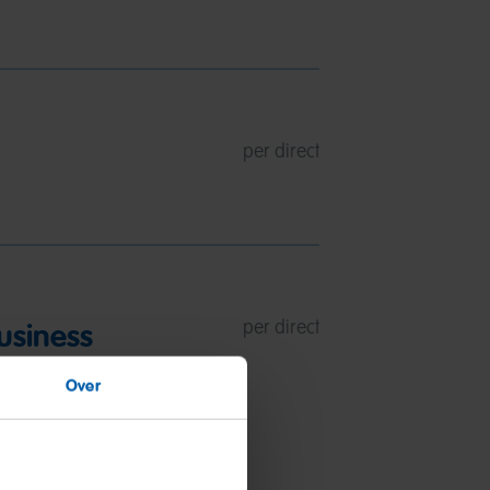
per direct
usiness
per direct
Over