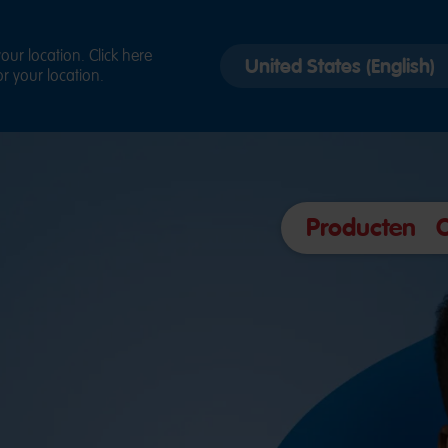
Select
ur location. Click here
r your location.
country
version
Producten