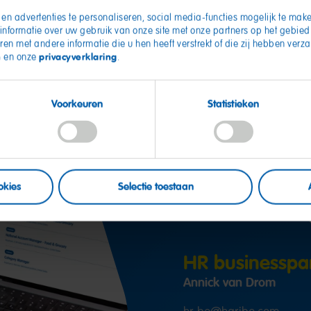
en advertenties te personaliseren, social media-functies mogelijk te make
informatie over uw gebruik van onze site met onze partners op het gebie
ren met andere informatie die u hen heeft verstrekt of die zij hebben ver
n
privacyverklaring
en onze
.
Voorkeuren
Statistieken
Meer vr
okies
Selectie toestaan
HR businesspa
Annick van Drom