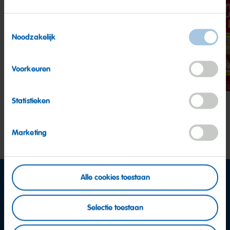
Toestemmingsselectie
Noodzakelijk
Happy
Happy
Hap
Cherries
Peaches
Cola
Voorkeuren
Statistieken
Marketing
Alle cookies toestaan
Selectie toestaan