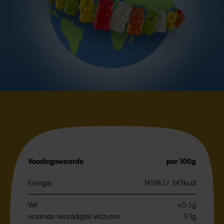
Voedingswaarde
per 100g
Energie
1459kJ / 343kcal
Vet
<0.5g
waarvan verzadigde vetzuren
0.1g