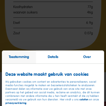
Koolhydraten
77g
waarvan suikers
46g
Eiwit
6.9g
Zout
0.07g
Toestemming
Details
Over
Ga
Ga
Ga
naar
naar
naar
dia
dia
dia
1
2
3
Deze website maakt gebruik van cookies
Wij gebruiken cookies om content en advertenties te personaliseren, social
media-functies mogelijk te maken en bezoekersstatistieken te analyseren.
Mijn vrienden
Daarnaast delen wij informatie over uw gebruik van onze site met onze
partners op het gebied van social media, reclame en analytics, die dit kunnen
combineren met andere informatie die u hen heeft verstrekt of die zij hebben
colofon
verzameld via uw gebruik van hun diensten. Hier vindt u ons
en onze
privacyverklaring
.