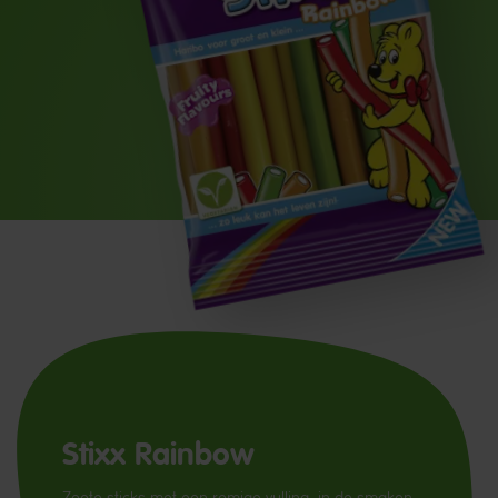
Stixx Rainbow
Zoete sticks met een romige vulling, in de smaken