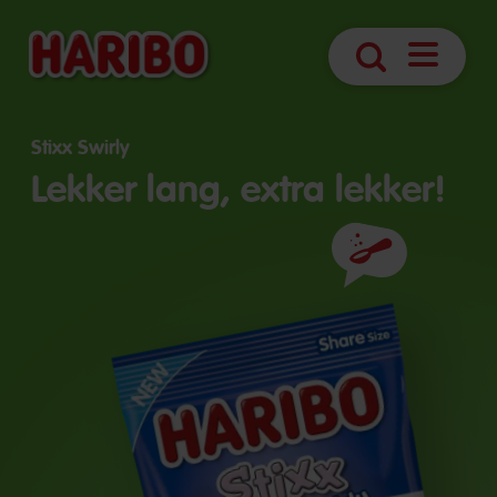
Navigatie
Zoek
openen
Stixx Swirly
Lekker lang, extra lekker!
Ingrediënten