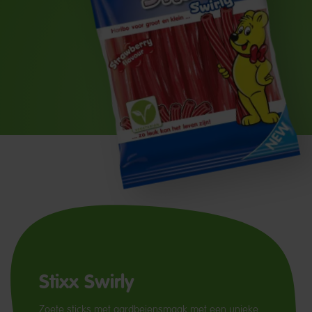
Stixx Swirly
Zoete sticks met aardbeiensmaak met een unieke