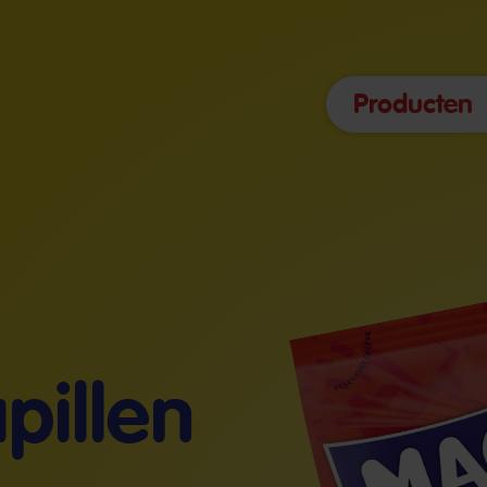
Producten
illen