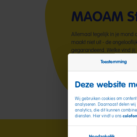
MAOAM St
Allemaal tegelijk in je mond o
maakt niet uit - de ongeloofl
gegarandeerd. Welke vind jij 
sinaasappel, cola, citroen o
Toestemming
smaakpapillen uit met onze S
Deze website ma
Wij gebruiken cookies om content 
analyseren. Daarnaast delen wij 
analytics, die dit kunnen combine
colofo
diensten. Hier vindt u ons
Toestemmingsselectie
Noodzakelijk