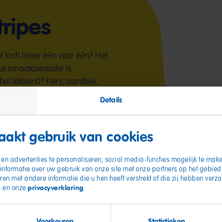
ripes
f toch liever één voor één? Het
ijke smaaksensatie is
het lekkerst? Kers, aardbei,
f framboos? Daag je
Details
tripes.
akt gebruik van cookies
en advertenties te personaliseren, social media-functies mogelijk te make
informatie over uw gebruik van onze site met onze partners op het gebie
ren met andere informatie die u hen heeft verstrekt of die zij hebben ver
n
privacyverklaring
en onze
.
Voorkeuren
Statistieken