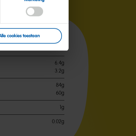
per 100g
Alle cookies toestaan
1666kJ / 394kcal
6.4g
3.2g
84g
60g
1g
0.02g