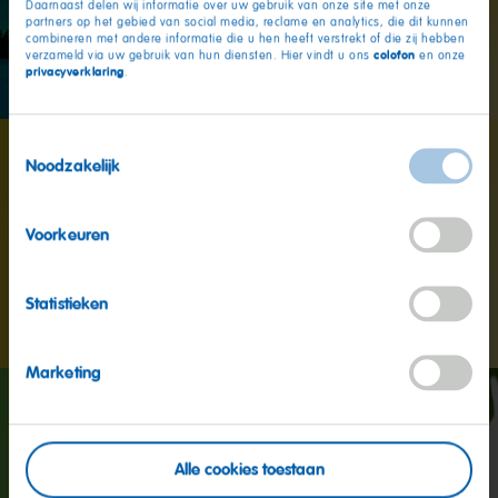
Daarnaast delen wij informatie over uw gebruik van onze site met onze
partners op het gebied van social media, reclame en analytics, die dit kunnen
MAOAM op
combineren met andere informatie die u hen heeft verstrekt of die zij hebben
colofon
verzameld via uw gebruik van hun diensten. Hier vindt u ons
en onze
Facebook
privacyverklaring
.
Toestemmingsselectie
Noodzakelijk
MAOAM op Instagram
Voorkeuren
Statistieken
Marketing
Alle cookies toestaan