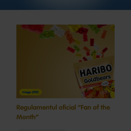
Image (PDF)
Regulamentul oficial “Fan of the
Month“