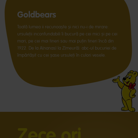
Goldbears
Toată lumea ii recunoaște și nici nu-i de mirare:
ursuleții inconfundabili îi bucură pe cei mici și pe cei
mari, pe cei mai tineri sau mai puțin tineri încă din
1922. De la A(nanas) la Z(meură): abc-ul bucuriei de
împărtășit cu cei șase ursuleți în culori vesele.
Zece ori