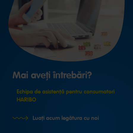
Mai aveți întrebări?
Echipa de asistență pentru consumatori
HARIBO
Luați acum legătura cu noi