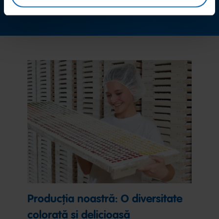
Luați acum legătura cu noi
Producția noastră: O diversitate
colorată și delicioasă