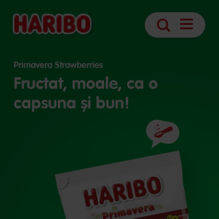
Deschider
Căutare
navigare
Primavera Strawberries
Fructat, moale, ca o
capsuna și bun!
Ingrediente