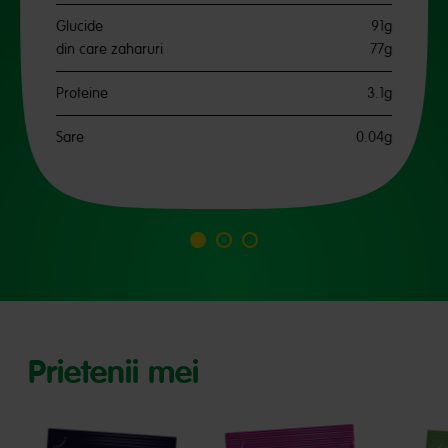
Glucide
91g
din care zaharuri
77g
Proteine
3.1g
Sare
0.04g
Mergi
Mergi
Mergi
la
la
la
slide
slide
slide
1
2
3
Prietenii mei