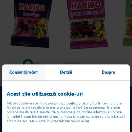
Berries
Beerentraum
Hap
Cher
Consimțământ
Detalii
Despre
Acest site utilizează cookie-uri
Folosim cookie-uri pentru a personaliza conținutul și anunțurile, pentru a oferi
funcții de rețele sociale și pentru a analiza traficul. De asemenea, le oferim
partenerilor de rețele sociale, de publicitate și de analize informații cu privire
la modul în care folosiți site-ul nostru. Aceștia le pot combina cu alte informații
oferite de dvs. sau culese în urma folosirii serviciilor lor.