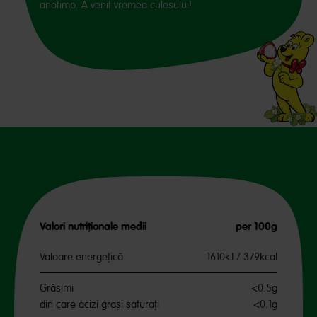
anotimp. A venit vremea culesului!
Valori nutriționale medii
per 100g
Valoare energeţică
1610kJ / 379kcal
Grăsimi
<0.5g
din care acizi grași saturați
<0.1g