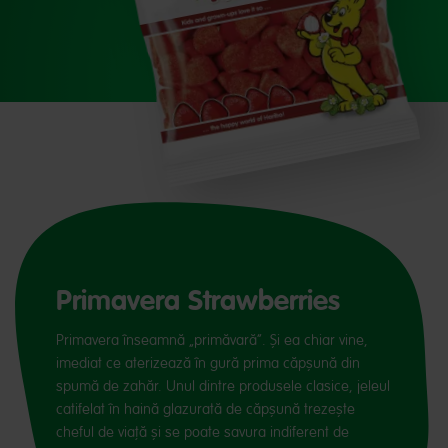
Primavera Strawberries
Primavera înseamnă „primăvară”. Și ea chiar vine,
imediat ce aterizează în gură prima căpșună din
spumă de zahăr. Unul dintre produsele clasice, jeleul
catifelat în haină glazurată de căpșună trezește
cheful de viață și se poate savura indiferent de