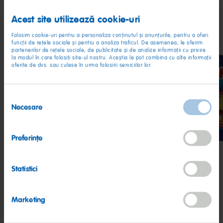
Acest site utilizează cookie-uri
Prietenii mei
Folosim cookie-uri pentru a personaliza conținutul și anunțurile, pentru a oferi
funcții de rețele sociale și pentru a analiza traficul. De asemenea, le oferim
partenerilor de rețele sociale, de publicitate și de analize informații cu privire
la modul în care folosiți site-ul nostru. Aceștia le pot combina cu alte informații
oferite de dvs. sau culese în urma folosirii serviciilor lor.
Selecția
Goldbears
Happy-
Star
Necesare
consimțământului
Cola
Preferinţe
Statistici
Marketing