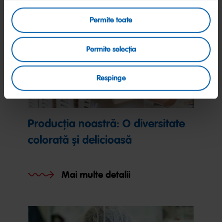
Permite toate
Permite selecția
Respinge
Producția noastră: O diversitate
colorată și delicioasă
Mai multe detalii