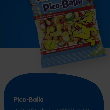
Pico-Balla
La HARIBO Pico-Balla totul se potrivește: jeleuri de