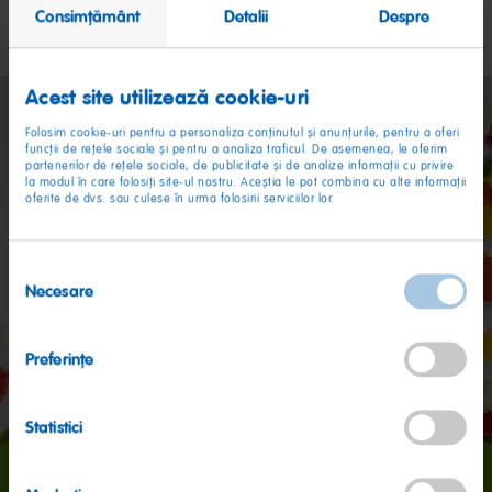
Mai multe detalii
Consimțământ
Detalii
Despre
Acest site utilizează cookie-uri
Folosim cookie-uri pentru a personaliza conținutul și anunțurile, pentru a oferi
funcții de rețele sociale și pentru a analiza traficul. De asemenea, le oferim
partenerilor de rețele sociale, de publicitate și de analize informații cu privire
la modul în care folosiți site-ul nostru. Aceștia le pot combina cu alte informații
oferite de dvs. sau culese în urma folosirii serviciilor lor.
Selecția
Necesare
consimțământului
Preferinţe
Statistici