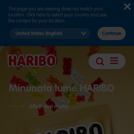
The page you are viewing does not match your
location. Click here to select your country and see
the content for your location.
Select
Continue
country
version
Deschider
Căutare
navigare
Minunata lume HARIBO
Aflați mai multe