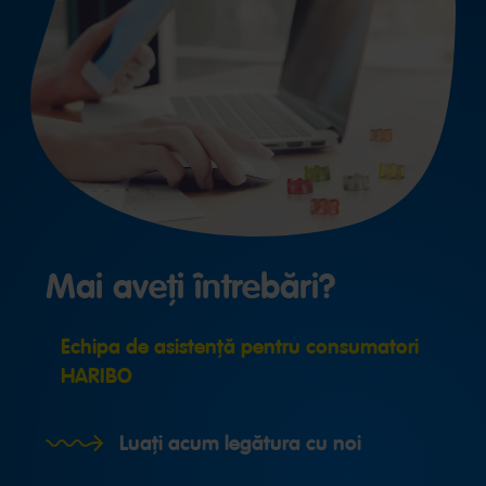
Mai aveți întrebări?
Echipa de asistență pentru consumatori
HARIBO
Luați acum legătura cu noi