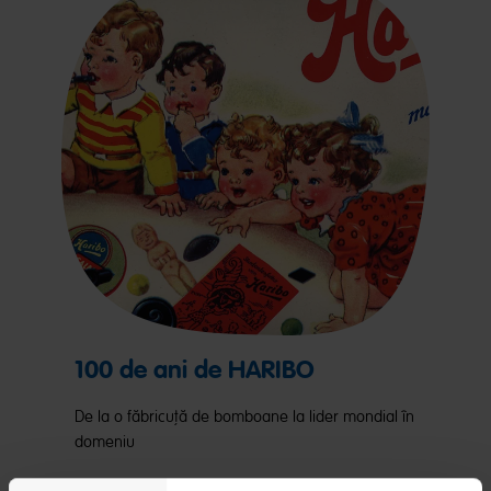
100 de ani de HARIBO
De la o făbricuță de bomboane la lider mondial în
domeniu