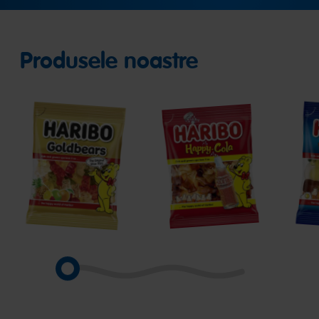
Produsele noastre
Goldbears
Happy-
Star
Cola