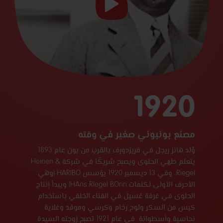
تشغيل
الفيديو
1920
مصنع بونبوني صغير في وقته
وُلد هانز ريجل في فريزدورف بالقرب من بون عام 1893.
يتعلم طهي الحلوى ويصبح شريكًا في شركة Heinen &
Riegel. وفي 13 ديسمبر 1920 يؤسس HARIBO (وهي
الأحرف الأولى لكلمات HAns RIegel BOnn) ويبدأ إنتاج
الحلوى في غرفة غسيل في الفناء الخلفي باستخدام
كيس من السكر ولوح رخام وكرسي وموقد وغلاية
نحاسية وأسطوانة. في عام 1921 تصبح زوجته السيدة