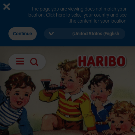
The page you are viewing does not match your
location. Click here to select your country and see
the content for your location.
Select
Continue
country
version
فتح
بحث
الملاحة