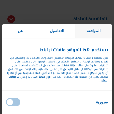
المنافسة العادلة
الموافقة
التفاصيل
عن
التعامل العادل مع الموظفين والشركاء
التجاريين
يستخدم هذا الموقع ملفات ارتباط
لا مجال للفساد
نحن نستخدم ملفات تعريف الارتباط لتخصيص المحتويات والإعلانات، والتمكن من
تقديم وظائف لوسائل التواصل الاجتماعي وتحليل الوصول إلى موقعنا على
الإنترنت. علاوة على ذلك، فإننا نشارك معلومات حول استخدامك لموقعنا على
الإنترنت مع شركائنا لوسائل التواصل الاجتماعي والدعاية والتحليلات. من المُحتمل
سلامة المنتجات
أن يقوم شركاؤنا بدمج هذه المعلومات مع بيانات أخرى قمت بتقديمها لهم أو قاموا
حماية البيانات
ك بيانات
بجمعها كجزء من استخدامك للخدمات. تجد هنا إقرار
وكذل
النشر
.
النزاهة المالية ومكافحة غسيل الأموال
اختيار
ضرورية
الموافقة
حماية العمل والصحة