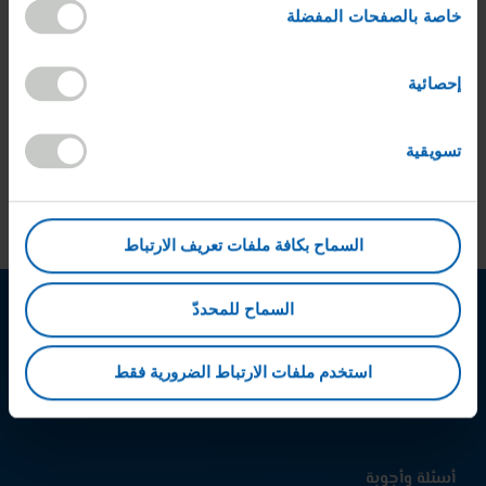
خاصة بالصفحات المفضلة
التسويق
إحصائية
حماية البيانات الشخصية
تسويقية
المسؤولية الخاصة للكوادر القيادية
السماح بكافة ملفات تعريف الارتباط
السماح للمحددّ
استخدم ملفات الارتباط الضرورية فقط
الفيسبوك
إنستجرام
لينكد
إن
أسئلة وأجوبة