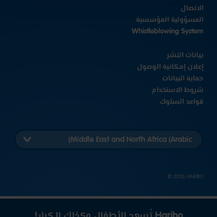
الاتصال
المسؤولية المؤسسية
Whistleblowing System
بيانات النشر
إعلان إمكانية الوصول
حماية البيانات
شروط الاستخدام
قواعد السلوك
اختيار
إصدار
البلد
المعني
‎© 2026 HARIBO
Haribo تُسعد الأطفال وكذلك الكبار!