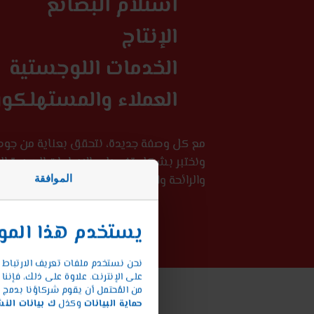
استلام البضائع
الإنتاج
الخدمات اللوجستية
العملاء والمستهلكو
مع كل وصفة جديدة، نتحقق بعناية من جودة
ونختبر بشكل تفصيلي الإبداعات الجديدة ال
الموافقة
والرائحة والاتساق - إلى أن تصبح الوصفة مثا
يستخدم هذا الموق
نحن نستخدم ملفات تعريف الارتباط 
على الإنترنت. علاوة على ذلك، فإننا
من المُحتمل أن يقوم شركاؤنا بدمج ه
حماية البيانات
ك بيانات النش
وكذل