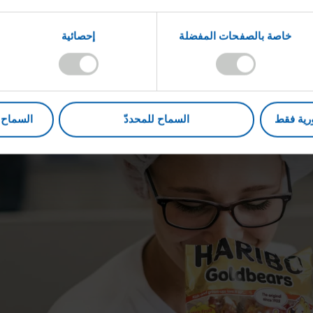
خاصة بالصفحات المفضلة
إحصائية
رية فقط
السماح للمحددّ
السماح ب