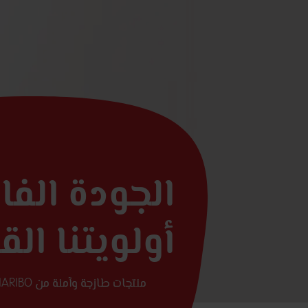
الجودة الف
أولويتنا ال
منتجات طازجة وآمنة من HARIBO - يمكن للمستهلكين الاعتماد عليها!