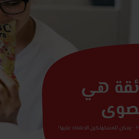
ائقة هي
قصوى