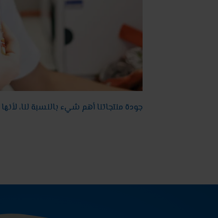
جودة منتجاتنا أهم شيء بالنسبة لنا، لأنها هي التي تجعل حلوى Goldbears 