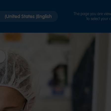
Select
The page you are viewi
to select your 
country
version