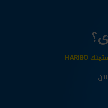
ى؟
 HARIBO
لآن