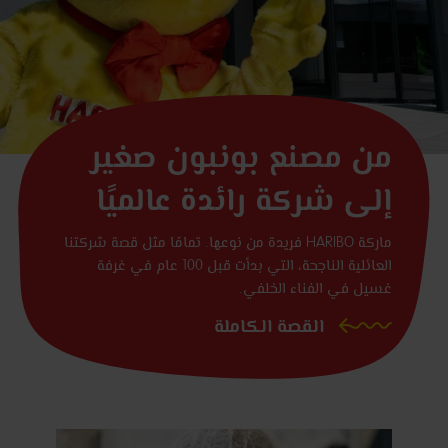
من مصنع بونبون صغير
إلى شركة رائدة عالميًا
ماركة HARIBO فريدة من نوعها. تمامًا مثل قصة شركتنا
العائلية الناجحة، التي بدأت قبل 100 عام في غرفة
غسيل في الفناء الخلفي.
القصة الكاملة