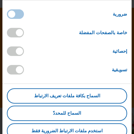
اختيار
ضرورية
الموافقة
160 مليون
خاصة بالصفحات المفضلة
هذا هو عدد الدببة الذهبية Goldbears التي ننتجها يوميًا
إحصائية
حول العالم. وفي كل مكان نعتمد على أفضل المكونات
ووصفاتنا الأصلية وعمليات المراجعة الصارمة: فالجودة
تسويقية
تأتي دائما في المقام الأول!
المزيد في هذا الشأن
السماح بكافة ملفات تعريف الارتباط
السماح للمحددّ
استخدم ملفات الارتباط الضرورية فقط