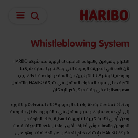
فتح
بحث
الملاحة
Whistleblowing System
الالتزام بالقوانين والقواعد الداخلية له أولوية عند شركة HARIBO.
لأن هذه هي الطريقة الوحيدة التي يمكننا بها حماية شركتنا
وموظفينا وشركائنا التجاريين من المخاطر الواضحة. لذلك يجب
التعرف على سوء السلوك المحتمل في شركة HARIBO والتعامل
معه ومعالجته في وقت مبكر قدر الإمكان.
وعندئذ تساعدنا يقظة وانتباه الجميع وكذلك استعدادهم للتنويه
إلى أي سوء سلوك جسيم محتمل في حالة وجود دلائل ملموسة.
ونحن نُولي أهمية كبيرة للتنويهات المعنية بذلك الواردة من
الموردين والعملاء وأي أطراف أخرى. ولمثل هذه التنويهات قامت
شركة HARIBO بإنشاء نظام للمبلغين عن المخالفات. وهو على