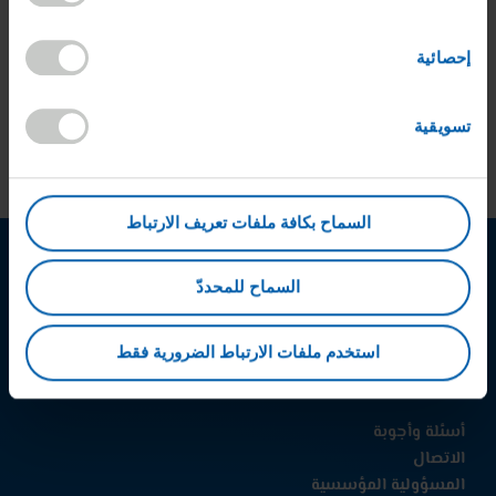
خلال القبول بعمل الأطفال أو العبودية، أو التجاهل البالغ
للمخاوف البيئية أو لوائح مكافحة التمييز.
إحصائية
وللتنويه إلى أي حالات سوء سلوك أقل خطورة يرجى استخدام
قنوات الإبلاغ الأخرى، مثل مسؤول الاتصال المعتاد في شركة
تسويقية
HARIBO أو خدمة المستهلك لدينا أو إدارة الموارد البشرية.
السماح بكافة ملفات تعريف الارتباط
السماح للمحددّ
الفيسبوك
إنستجرام
لينكد
إن
استخدم ملفات الارتباط الضرورية فقط
أسئلة وأجوبة
الاتصال
المسؤولية المؤسسية