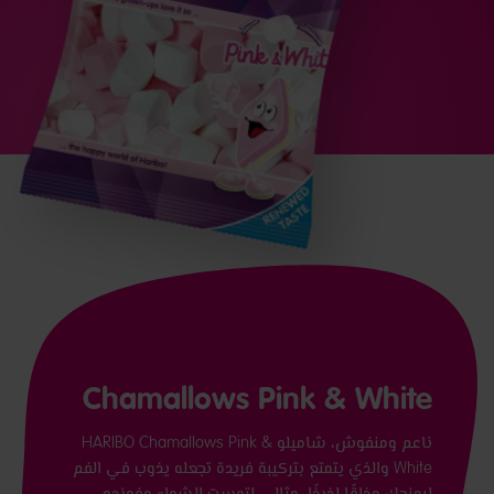
Chamallows Pink & White
ناعم ومنفوش، شاميلو HARIBO Chamallows Pink &
White والذي يتمتع بتركيبة فريدة تجعله يذوب في الفم
ليمنحك مذاقًا لذيذًا. مثالي لتوست الشواء وفوندو