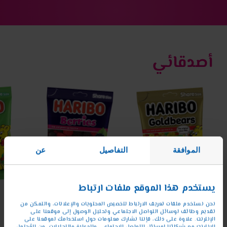
إلى
إلى
الشريحة
الشريحة
2
1
أصدقائي
Goldbears
Berries
حلوى
ppy-
الموافقة
التفاصيل
عن
rries
يستخدم هذا الموقع ملفات ارتباط
نحن نستخدم ملفات تعريف الارتباط لتخصيص المحتويات والإعلانات، والتمكن من
تقديم وظائف لوسائل التواصل الاجتماعي وتحليل الوصول إلى موقعنا على
الإنترنت. علاوة على ذلك، فإننا نشارك معلومات حول استخدامك لموقعنا على
الإنترنت مع شركائنا لوسائل التواصل الاجتماعي والدعاية والتحليلات. من المُحتمل