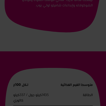
الشوكولاته وإبداعات شاميلو لولي بوب.
متوسط القيم الغذائية
لكل 100غ
الطاقة
1435كيلو جول / 337كيلو
كالوري