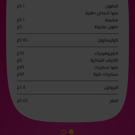
الدهون
0.1غ
منها أحماض دهنية
مشبعة
0.1غ
دهون متحولة
0غ
كوليسترول
<0.8غ
الكربوهيدرات
78غ
الألياف الغذائية
0غ
منها سكريات
69غ
سكريات كلية
69غ
البروتين
5.8غ
الملح
0.03غ
الانتقال
الانتقال