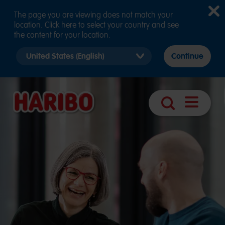
The page you are viewing does not match your
location. Click here to select your country and see
the content for your location.
Select
Continue
country
version
Navigatio
Suche
öffnen