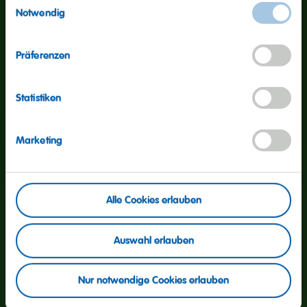
Notwendig
Durchschnittliche Nährwerte
pro 100g
Energie
1518kJ / 358kcal
Präferenzen
Fett
<2.2g
davon gesättigte Fettsäuren
1.4g
Statistiken
Kohlenhydrate
79g
Marketing
davon Zucker
55g
Eiweiß
<4.3g
Alle Cookies erlauben
Salz
<0.26g
Auswahl erlauben
Nur notwendige Cookies erlauben