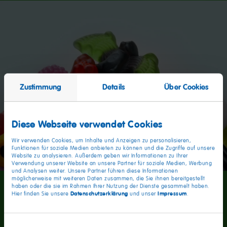
Zustimmung
Details
Über Cookies
Diese Webseite verwendet Cookies
Wir verwenden Cookies, um Inhalte und Anzeigen zu personalisieren,
Funktionen für soziale Medien anbieten zu können und die Zugriffe auf unsere
Website zu analysieren. Außerdem geben wir Informationen zu Ihrer
Verwendung unserer Website an unsere Partner für soziale Medien, Werbung
und Analysen weiter. Unsere Partner führen diese Informationen
möglicherweise mit weiteren Daten zusammen, die Sie ihnen bereitgestellt
haben oder die sie im Rahmen Ihrer Nutzung der Dienste gesammelt haben.
Datenschutzerklärung
Impressum
Hier finden Sie unsere
und unser
.
Einwilligungsauswahl