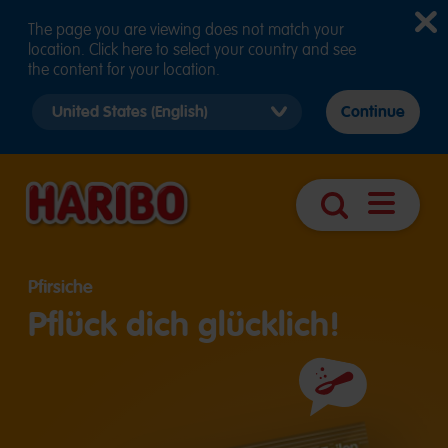
The page you are viewing does not match your
location. Click here to select your country and see
the content for your location.
Select
Continue
country
version
Navigatio
Suche
öffnen
Pfirsiche
Pflück dich glücklich!
Zutaten