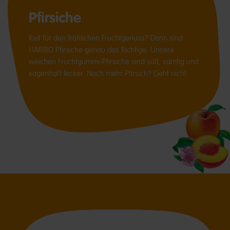
Pfirsiche
Reif für den fröhlichen Fruchtgenuss? Dann sind
HARIBO Pfirsiche genau das Richtige. Unsere
weichen Fruchtgummi-Pfirsiche sind süß, samtig und
sagenhaft lecker. Noch mehr Pfirsich? Geht nicht.