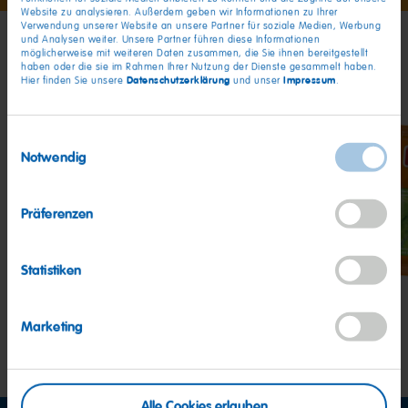
1
2
3
Website zu analysieren. Außerdem geben wir Informationen zu Ihrer
Verwendung unserer Website an unsere Partner für soziale Medien, Werbung
und Analysen weiter. Unsere Partner führen diese Informationen
möglicherweise mit weiteren Daten zusammen, die Sie ihnen bereitgestellt
Meine Freunde
haben oder die sie im Rahmen Ihrer Nutzung der Dienste gesammelt haben.
Datenschutzerklärung
Impressum
Hier finden Sie unsere
und unser
.
Einwilligungsauswahl
Notwendig
Tropifrutti
Goldbären
Qua
Präferenzen
Statistiken
Marketing
Alle Cookies erlauben