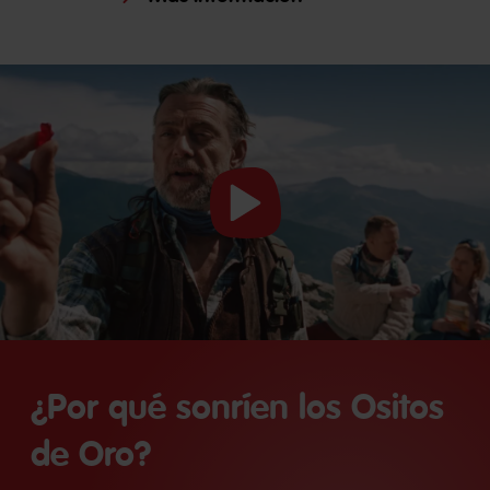
Iniciar
vídeo
¿Por qué sonríen los Ositos
de Oro?