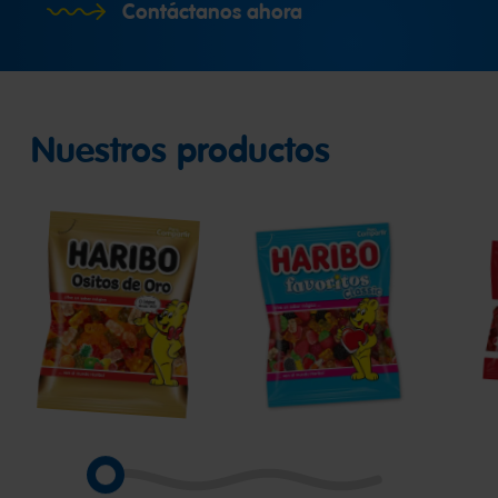
Contáctanos ahora
Nuestros productos
Ositos
Favoritos
Favo
de
Classic
Red
Oro
&
Whit