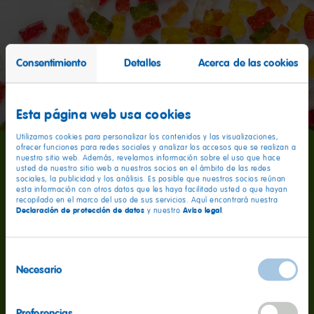
Consentimiento
Detalles
Acerca de las cookies
Esta página web usa cookies
Utilizamos cookies para personalizar los contenidos y las visualizaciones,
ofrecer funciones para redes sociales y analizar los accesos que se realizan a
nuestro sitio web. Además, revelamos información sobre el uso que hace
160 millones
usted de nuestro sitio web a nuestros socios en el ámbito de las redes
sociales, la publicidad y los análisis. Es posible que nuestros socios reúnan
esta información con otros datos que les haya facilitado usted o que hayan
recopilado en el marco del uso de sus servicios. Aquí encontrará nuestra
Declaración de protección de datos
Aviso legal
y nuestro
.
Son los Ositos de Oro que producimos cada día en
todo el mundo. Apostamos en todas partes por los
Selección
mejores ingredientes, nuestras recetas originales y
Necesario
de
controles estrictos: ¡Lo que cuenta, ante todo, es la
consentimiento
calidad!
Preferencias