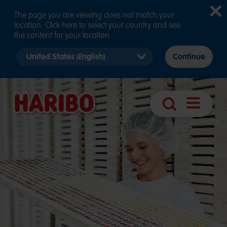
The page you are viewing does not match your
location. Click here to select your country and see
the content for your location.
Select
Continue
country
version
Abrir
Búsqueda
navegaci