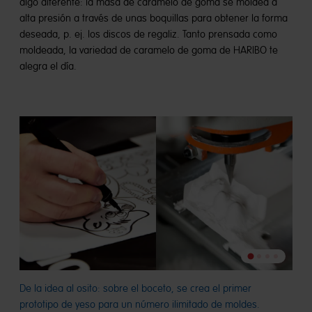
algo diferente: la masa de caramelo de goma se moldea a
alta presión a través de unas boquillas para obtener la forma
deseada, p. ej. los discos de regaliz. Tanto prensada como
moldeada, la variedad de caramelo de goma de HARIBO te
alegra el día.​
Ir
Ir
Ir
Ir
a
a
a
a
diapositiva
diapositi
diaposit
De la idea al osito: sobre el boceto, se crea el primer
Los 
diapositi
2
3
4
prototipo de yeso para un número ilimitado de moldes.
mold