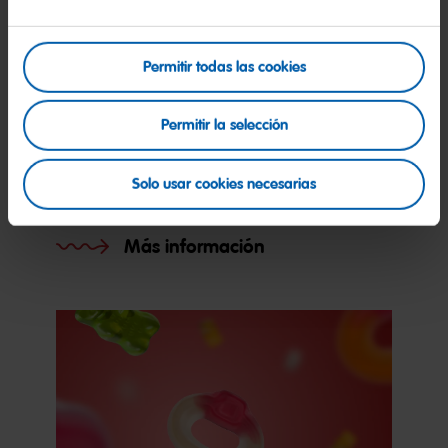
Permitir todas las cookies
Permitir la selección
Solo usar cookies necesarias
100 años HARIBO
Más información