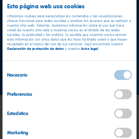
Esta página web usa cookies
¿Más preguntas?
Utilizamos cookies para personalizar los contenidos y las visualizaciones,
ofrecer funciones para redes sociales y analizar los accesos que se realizan a
nuestro sitio web. Además, revelamos información sobre el uso que hace
Estaremos encantados de
usted de nuestro sitio web a nuestros socios en el ámbito de las redes
sociales, la publicidad y los análisis. Es posible que nuestros socios reúnan
esta información con otros datos que les haya facilitado usted o que hayan
ayudarte.
recopilado en el marco del uso de sus servicios. Aquí encontrará nuestra
Declaración de protección de datos
Aviso legal
y nuestro
.
Equipo de recursos humanos
Cristina Orri
Selección
Necesario
de
curriculums@haribo.com
consentimiento
Preferencias
Estadística
Marketing