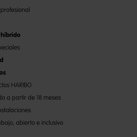
profesional
híbrido
o
eciales
ad
os
ctos HARIBO
o a partir de 18 meses
nstalaciones
 trabajo, abierto e incl