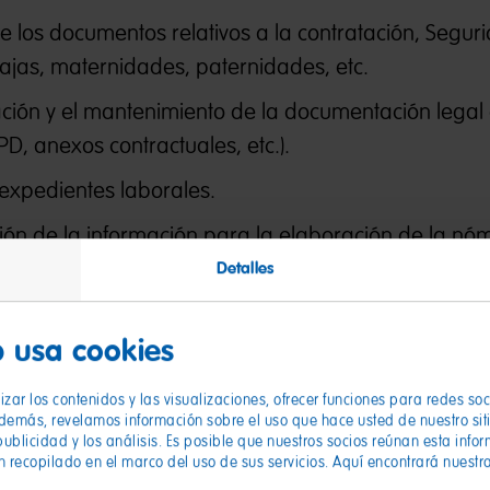
de los documentos relativos a la contratación, Seguri
, bajas, maternidades, paternidades, etc.
zación y el mantenimiento de la documentación legal
, anexos contractuales, etc.).
expedientes laborales.
ión de la información para la elaboración de la nó
Detalles
n lo que respecta a consultas relacionadas con legi
 usa cookies
incidencias del mes, cambios de turnos, horarios, IR
tración de personal.
zar los contenidos y las visualizaciones, ofrecer funciones para redes so
Además, revelamos información sobre el uso que hace usted de nuestro sit
publicidad y los análisis. Es posible que nuestros socios reúnan esta info
n recopilado en el marco del uso de sus servicios. Aquí encontrará nuestr