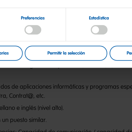
s propias del departamento.
Preferencias
Estadística
eramos de ti:
Es imprescindible tener titulación universitaria en Re
l Trabajo, Empresariales o equivalente.
arias
Permitir la selección
Pe
ientos de gestión de personal (nóminas, IT, contra
os de aplicaciones informáticas y programas espec
tra, Contrat@, etc.
lano e inglés (nivel alto).
 un puesto similar.