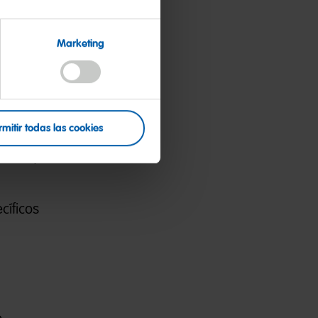
Marketing
laciones
rmitir todas las cookies
tación,
íficos