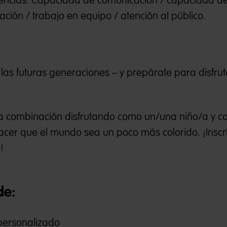
encias: Capacidad de comunicación / capacidad d
cación / trabajo en equipo / atención al público.
 las futuras generaciones – y prepárate para disfru
sa combinación disfrutando como un/una niño/a y co
cer que el mundo sea un poco más colorido. ¡Inscr
!
de:
ersonalizado