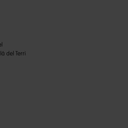
el
á del Terri