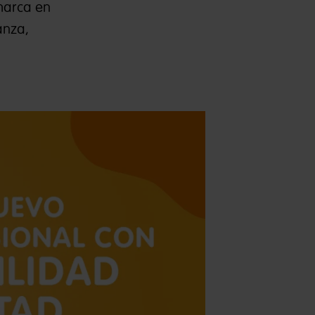
 marca en
anza,