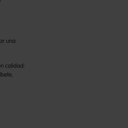
e
tar una
n calidad:
íbete,